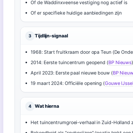
Of de Waddinxveense vestiging nog actief is
Of er specifieke huidige aanbiedingen zijn
Tijdlijn-signaal
3
1968: Start fruitkraam door opa Teun (De Ond
2014: Eerste tuincentrum geopend (
BP Nieuws
April 2023: Eerste paal nieuwe bouw (
BP Nieu
19 maart 2024: Officiële opening (
Gouwe IJsse
Wat hierna
4
Het tuincentrumgroei-verhaal in Zuid-Holland 
Bekendheid als “spekprijzen”-locatie trekt een