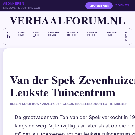
ABONNEREN
ZOEKEN
ABONNEREN
NIEUWSTE ARTIKELEN
VERHAALFORUM.NL
ST
OVER
CON
GESCHIE
PRIVACY
COOKIE
NIEUWS
B
A
ONS
TAC
DENIS
BELEID
BELEID
BRIEF
L
RT
T
O
G
Van der Spek Zevenhuizen
Leukste Tuincentrum
RUBEN NOAH BOS • 2026-05-03 • GECONTROLEERD DOOR LOTTE MULDER
De grootvader van Ton van der Spek verkocht in 1
langs de weg. Vijfenvijftig jaar later staat op die p
m² dat is uitgeroepen tot het leukste tuincentrum 