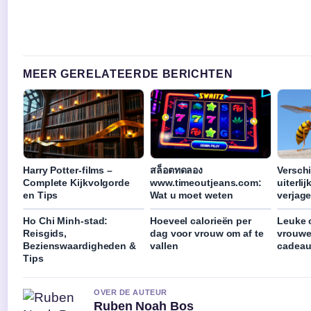
MEER GERELATEERDE BERICHTEN
Harry Potter-films –
สล็อตทดลอง
Verschi
Complete Kijkvolgorde
www.timeoutjeans.com:
uiterlij
en Tips
Wat u moet weten
verjag
Ho Chi Minh-stad:
Hoeveel calorieën per
Leuke 
Reisgids,
dag voor vrouw om af te
vrouwe
Bezienswaardigheden &
vallen
cadeaut
Tips
OVER DE AUTEUR
Ruben Noah Bos