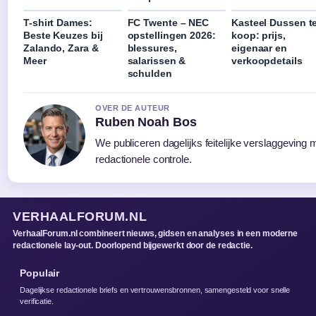
T-shirt Dames:
FC Twente – NEC
Kasteel Dussen t
Beste Keuzes bij
opstellingen 2026:
koop: prijs,
Zalando, Zara &
blessures,
eigenaar en
Meer
salarissen &
verkoopdetails
schulden
OVER DE AUTEUR
Ruben Noah Bos
We publiceren dagelijks feitelijke verslaggeving
redactionele controle.
VERHAALFORUM.NL
VerhaalForum.nl combineert nieuws, gidsen en analyses in een moderne
redactionele lay-out. Doorlopend bijgewerkt door de redactie.
Populair
Dagelijkse redactionele briefs en vertrouwensbronnen, samengesteld voor snelle
verificatie.