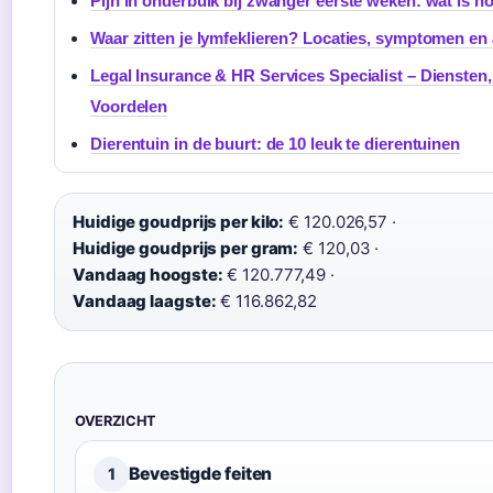
Pijn in onderbuik bij zwanger eerste weken: wat is n
Waar zitten je lymfeklieren? Locaties, symptomen en
Legal Insurance & HR Services Specialist – Diensten
Voordelen
Dierentuin in de buurt: de 10 leuk te dierentuinen
Huidige goudprijs per kilo:
€ 120.026,57 ·
Huidige goudprijs per gram:
€ 120,03 ·
Vandaag hoogste:
€ 120.777,49 ·
Vandaag laagste:
€ 116.862,82
OVERZICHT
Bevestigde feiten
1