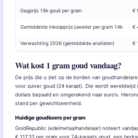
Dagprijs 18k goud per gram
€ 
Gemiddelde inkoopprijs juwelier per gram 14k
€ 
Verwachting 2026 (gemiddelde analisten)
€ 
Wat kost 1 gram goud vandaag?
De prijs die u ziet op de borden van goudhandelaren
voor zuiver goud (24 karaat). Die wordt wereldwijd
dollars bepaald en omgerekend naar euro’s. Hieron
stand per gewichtseenheid.
Huidige goudkoers per gram
GoldRepublic (edelmetaalhandelaar) noteert vandaa
€ 117,33 per gram voor 24-karaats goud, een bedra