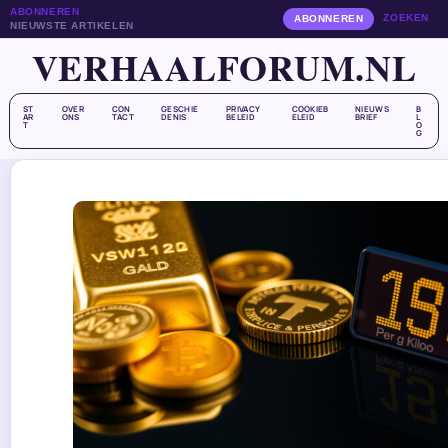
ABONNEREN
ZOEKEN
ABONNEREN
NIEUWSTE ARTIKELEN
VERHAALFORUM.NL
ST
OVER
CON
GESCHIE
PRIVACY
COOKIEB
NIEUWS
B
AR
ONS
TACT
DENIS
BELEID
ELEID
BRIEF
L
T
O
G