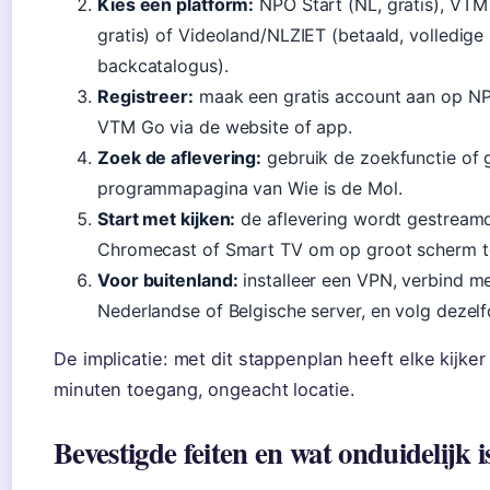
Kies een platform:
NPO Start (NL, gratis), VTM
gratis) of Videoland/NLZIET (betaald, volledige
backcatalogus).
Registreer:
maak een gratis account aan op NP
VTM Go via de website of app.
Zoek de aflevering:
gebruik de zoekfunctie of 
programmapagina van Wie is de Mol.
Start met kijken:
de aflevering wordt gestreamd
Chromecast of Smart TV om op groot scherm te
Voor buitenland:
installeer een VPN, verbind m
Nederlandse of Belgische server, en volg dezel
De implicatie: met dit stappenplan heeft elke kijke
minuten toegang, ongeacht locatie.
Bevestigde feiten en wat onduidelijk i