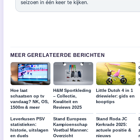
seizoen in één keer te kijken.
MEER GERELATEERDE BERICHTEN
Hoe laat
H&M Sportkleding
Little Dutch 4 in 1
schaatsen op tv
– Collectie,
driewieler: gids en
vandaag? NK, OS,
Kwaliteit en
kooptips
1500m & meer
Reviews 2025
Leverkusen PSV
Stand Europees
Stand Roda JC
statistieken:
Kampioenschap
Kerkrade 2025:
historie, uitslagen
Voetbal Mannen:
actuele positie &
en duels
Overzicht
nieuws