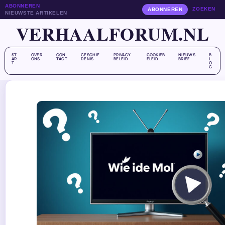
ABONNEREN
ZOEKEN
ABONNEREN
NIEUWSTE ARTIKELEN
VERHAALFORUM.NL
ST
OVER
CON
GESCHIE
PRIVACY
COOKIEB
NIEUWS
B
AR
ONS
TACT
DENIS
BELEID
ELEID
BRIEF
L
T
O
G