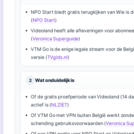
NPO Start biedt gratis terugkijken van Wie is 
(
NPO Start
)
Videoland heeft alle afleveringen voor abonne
(
Veronica Superguide
)
VTM Go is de enige legale stream voor de Belg
versie (
TVgids.nl
)
Wat onduidelijk is
2
Of de gratis proefperiode van Videoland (14 d
actief is (
NLZIET
)
Of VTM Go met VPN buiten België werkt zonde
schending gebruiksvoorwaarden (
Veronica Su
Of een VPN nodig voor NPO Start en Videoland 