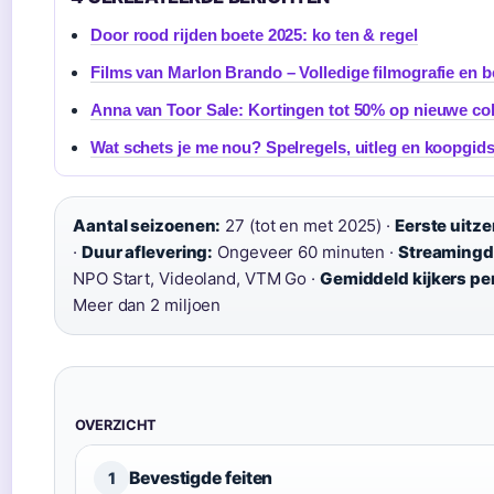
Door rood rijden boete 2025: ko ten & regel
Films van Marlon Brando – Volledige filmografie en b
Anna van Toor Sale: Kortingen tot 50% op nieuwe col
Wat schets je me nou? Spelregels, uitleg en koopgids
Aantal seizoenen:
27 (tot en met 2025) ·
Eerste uitz
·
Duur aflevering:
Ongeveer 60 minuten ·
Streamingd
NPO Start, Videoland, VTM Go ·
Gemiddeld kijkers per
Meer dan 2 miljoen
OVERZICHT
Bevestigde feiten
1