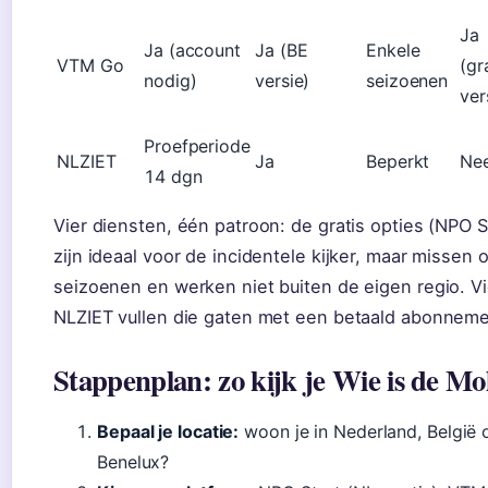
Ja
Ja (account
Ja (BE
Enkele
VTM Go
(gr
nodig)
versie)
seizoenen
ver
Proefperiode
NLZIET
Ja
Beperkt
Ne
14 dgn
Vier diensten, één patroon: de gratis opties (NPO 
zijn ideaal voor de incidentele kijker, maar missen 
seizoenen en werken niet buiten de eigen regio. V
NLZIET vullen die gaten met een betaald abonneme
Stappenplan: zo kijk je Wie is de Mo
Bepaal je locatie:
woon je in Nederland, België 
Benelux?