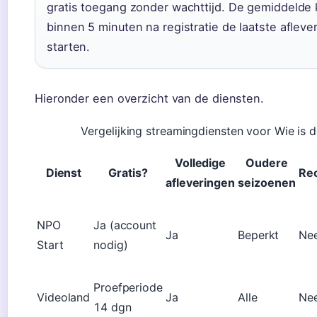
gratis toegang zonder wachttijd. De gemiddelde k
binnen 5 minuten na registratie de laatste afleve
starten.
Hieronder een overzicht van de diensten.
Vergelijking streamingdiensten voor Wie is 
Volledige
Oudere
Dienst
Gratis?
Re
afleveringen
seizoenen
NPO
Ja (account
Ja
Beperkt
Ne
Start
nodig)
Proefperiode
Videoland
Ja
Alle
Ne
14 dgn