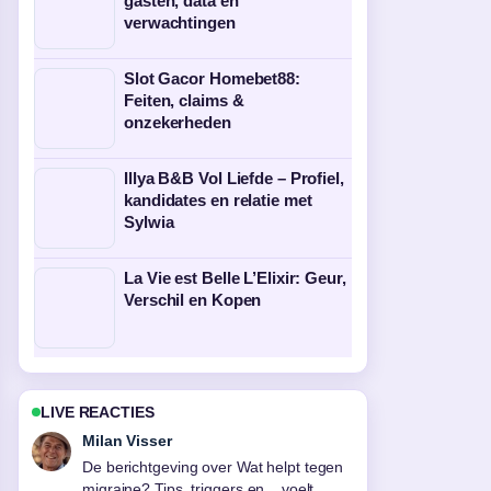
gasten, data en
verwachtingen
Slot Gacor Homebet88:
Feiten, claims &
onzekerheden
Illya B&B Vol Liefde – Profiel,
kandidates en relatie met
Sylwia
La Vie est Belle L’Elixir: Geur,
Verschil en Kopen
LIVE REACTIES
Nina Meijer
Goede verificatie rond One-Punch Man
Manga: Complete Gids (2025). Meer