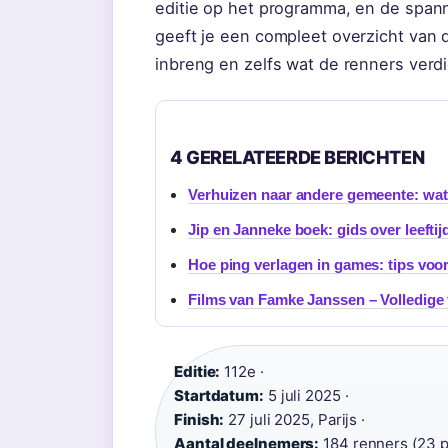
editie op het programma, en de spann
geeft je een compleet overzicht van 
inbreng en zelfs wat de renners verdie
4 GERELATEERDE BERICHTEN
Verhuizen naar andere gemeente: wat
Jip en Janneke boek: gids over leeftij
Hoe ping verlagen in games: tips voor
Films van Famke Janssen – Volledige f
Editie:
112e ·
Startdatum:
5 juli 2025 ·
Finish:
27 juli 2025, Parijs ·
Aantal deelnemers:
184 renners (23 p