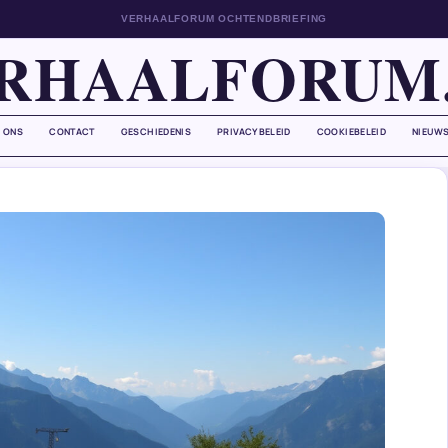
VERHAALFORUM OCHTENDBRIEFING
RHAALFORUM
 ONS
CONTACT
GESCHIEDENIS
PRIVACYBELEID
COOKIEBELEID
NIEUWS