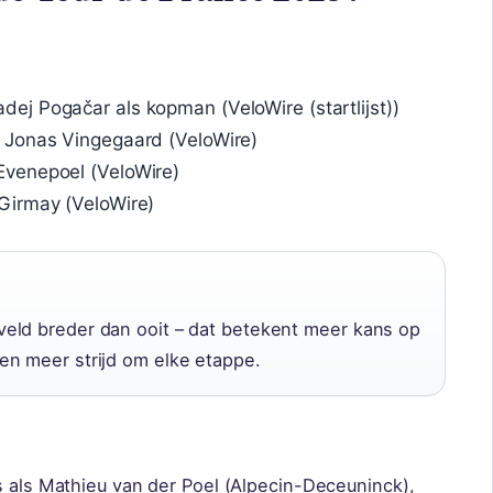
j Pogačar als kopman (VeloWire (startlijst))
 Jonas Vingegaard (VeloWire)
venepoel (VeloWire)
Girmay (VeloWire)
eld breder dan ooit – dat betekent meer kans op
en meer strijd om elke etappe.
s als Mathieu van der Poel (Alpecin-Deceuninck),