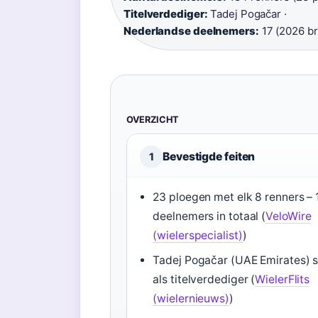
Titelverdediger:
Tadej Pogačar ·
Nederlandse deelnemers:
17 (2026 br
OVERZICHT
Bevestigde feiten
1
23 ploegen met elk 8 renners –
deelnemers in totaal (
VeloWire
(wielerspecialist)
)
Tadej Pogačar (UAE Emirates) s
als titelverdediger (
WielerFlits
(wielernieuws)
)