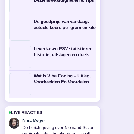
Bezienswaardigheden & Tips
De goudprijs van vandaag:
actuele koers per gram en kilo
Leverkusen PSV statistieken:
historie, uitslagen en duels
Wat Is Vibe Coding – Uitleg,
Voorbeelden En Voordelen
LIVE REACTIES
Emma de Vries
Goede verificatie rond Soft Autumn
Color Palette: Warme Kleuren voor....