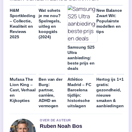
H&M
Wat schets
New Balance
Sportkleding
je me nou?
Zwart Wit:
– Collectie,
Spelregels,
Populairste
Kwaliteit en
uitleg en
modellen en
Reviews
koopgids
tips
2025
(2024)
Samsung S25
Ultra
aanbieding:
beste prijs en
deals
Mufasa The
Ben van der
Atlético
Hertog ijs 1+1
Lion King –
Burg:
Madrid – FC
gratis:
Cast, Verhaal
partner,
Barcelona
gezondheid,
en
carrière,
tijdlijn:
nieuwe
Kijkopties
ADHD en
historische
smaken &
vermogen
uitslagen
aanbiedingen
OVER DE AUTEUR
Ruben Noah Bos