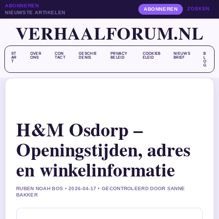
ABONNEREN
ZOEKEN
ABONNEREN
NIEUWSTE ARTIKELEN
VERHAALFORUM.NL
ST
OVER
CON
GESCHIE
PRIVACY
COOKIEB
NIEUWS
B
AR
ONS
TACT
DENIS
BELEID
ELEID
BRIEF
L
T
O
G
H&M Osdorp –
Openingstijden, adres
en winkelinformatie
RUBEN NOAH BOS • 2026-04-17 • GECONTROLEERD DOOR SANNE
BAKKER