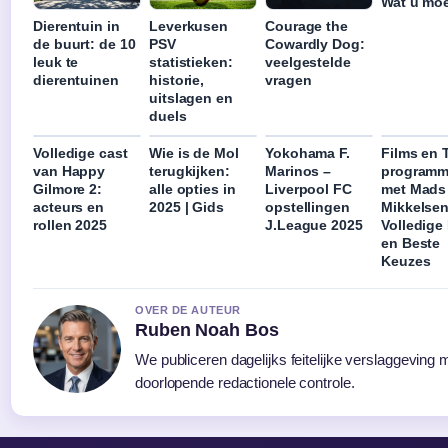
Wat u mo
Dierentuin in
Leverkusen
Courage the
de buurt: de 10
PSV
Cowardly Dog:
leuk te
statistieken:
veelgestelde
dierentuinen
historie,
vragen
uitslagen en
duels
Volledige cast
Wie is de Mol
Yokohama F.
Films en 
van Happy
terugkijken:
Marinos –
programm
Gilmore 2:
alle opties in
Liverpool FC
met Mads
acteurs en
2025 | Gids
opstellingen
Mikkelsen
rollen 2025
J.League 2025
Volledige 
en Beste
Keuzes
OVER DE AUTEUR
Ruben Noah Bos
We publiceren dagelijks feitelijke verslaggeving 
doorlopende redactionele controle.