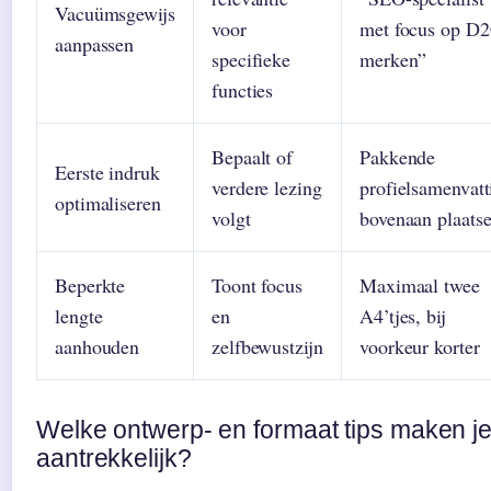
Vacuümsgewijs
voor
met focus op D
aanpassen
specifieke
merken”
functies
Bepaalt of
Pakkende
Eerste indruk
verdere lezing
profielsamenvatt
optimaliseren
volgt
bovenaan plaats
Beperkte
Toont focus
Maximaal twee
lengte
en
A4’tjes, bij
aanhouden
zelfbewustzijn
voorkeur korter
Welke ontwerp- en formaat tips maken je
aantrekkelijk?