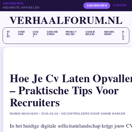
ABONNEREN
ZOEKEN
ABONNEREN
NIEUWSTE ARTIKELEN
VERHAALFORUM.NL
ST
OVER
CON
GESCHIE
PRIVACY
COOKIE
NIEUWS
B
A
ONS
TAC
DENIS
BELEID
BELEID
BRIEF
L
RT
T
O
G
Hoe Je Cv Laten Opvalle
– Praktische Tips Voor
Recruiters
RUBEN NOAH BOS • 2026-04-16 • GECONTROLEERD DOOR SANNE BAKKER
In het huidige digitale sollicitatielandschap krijgt jouw C