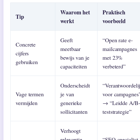
Waarom het
Praktisch
Tip
werkt
voorbeeld
Geeft
“Open rate e-
Concrete
meetbaar
mailcampagnes
cijfers
bewijs van je
met 23%
gebruiken
capaciteiten
verbeterd”
Onderscheidt
“Verantwoordeli
Vage termen
je van
voor campagnes
vermijden
generieke
→ “Leidde A/B
sollicitanten
teststrategie”
Verhoogt
relevantie
“SEO-specialist