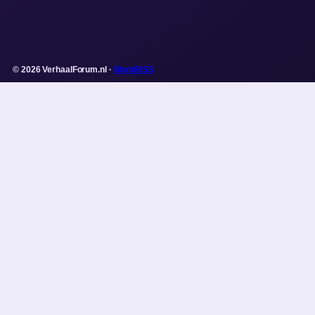
© 2026 VerhaalForum.nl ·
WorldRSS