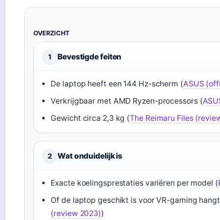
OVERZICHT
Bevestigde feiten
1
De laptop heeft een 144 Hz-scherm (
ASUS (offi
Verkrijgbaar met AMD Ryzen-processors (
ASUS
Gewicht circa 2,3 kg (
The Reimaru Files (revie
Wat onduidelijk is
2
Exacte koelingsprestaties variëren per model (
Of de laptop geschikt is voor VR-gaming hangt 
(review 2023)
)