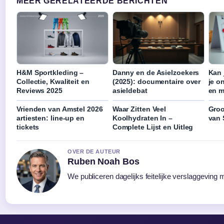
MEER GERELATEERDE BERICHTEN
H&M Sportkleding –
Danny en de Asielzoekers
Kan 
Collectie, Kwaliteit en
(2025): documentaire over
je o
Reviews 2025
asieldebat
en m
Vrienden van Amstel 2026
Waar Zitten Veel
Groo
artiesten: line-up en
Koolhydraten In –
van 
tickets
Complete Lijst en Uitleg
OVER DE AUTEUR
Ruben Noah Bos
We publiceren dagelijks feitelijke verslaggeving 