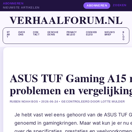
ABONNEREN
ZOEKEN
ABONNEREN
NIEUWSTE ARTIKELEN
VERHAALFORUM.NL
ST
OVER
CON
GESCHIE
PRIVACY
COOKIEB
NIEUWS
B
AR
ONS
TACT
DENIS
BELEID
ELEID
BRIEF
L
T
O
G
ASUS TUF Gaming A15 re
problemen en vergelijkin
RUBEN NOAH BOS • 2026-06-24 • GECONTROLEERD DOOR LOTTE MULDER
Je hebt vast wel eens gehoord van de ASUS TUF G
genoemd in gamingkringen. Maar wat kun je er nu e
over de specificaties, prestaties en veelvoorkome