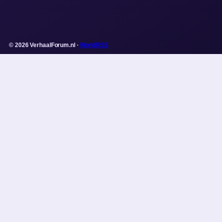
© 2026 VerhaalForum.nl ·
WorldRSS