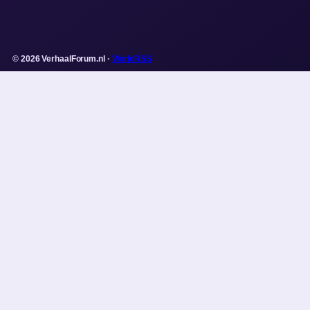
© 2026 VerhaalForum.nl ·
WorldRSS