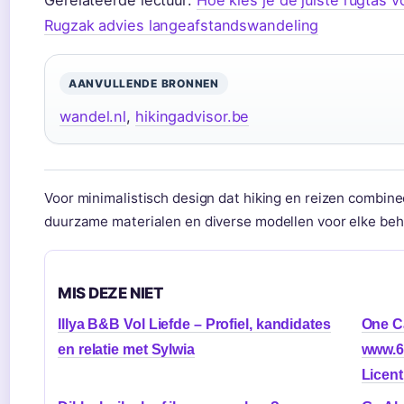
Gerelateerde lectuur:
Hoe kies je de juiste rugtas v
Rugzak advies langeafstandswandeling
AANVULLENDE BRONNEN
wandel.nl
,
hikingadvisor.be
Voor minimalistisch design dat hiking en reizen combin
duurzame materialen en diverse modellen voor elke beh
MIS DEZE NIET
Illya B&B Vol Liefde – Profiel, kandidates
One C
en relatie met Sylwia
www.6
Licent