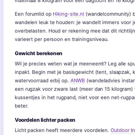
maximaal 8 kilogram voor een dagtocht en 16 kilog
Een forumlid op
Hiking-site.nl
(wandelcommunity) be
wandelen leuk te houden: je wandelt immers voor je 
overbelasten. Houd er rekening mee dat dit richtli
varieert per persoon en trainingsniveau.
Gewicht berekenen
Wil je precies weten wat je meeneemt? Leg alle sp
inpakt. Begin met je basisgewicht (tent, slaapzak, 
watervoorraad erbij op.
ANWB
(wandeladvies instan
een rugzak voor zware last (meer dan 15 kilogram)
kussentjes in het rugpand, niet voor een net-rugp
beter.
Voordelen lichter packen
Licht packen heeft meerdere voordelen.
Outdoor In