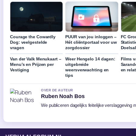
Courage the Cowardly
PUUR van jou inloggen –
FC Gro
Dog: veelgestelde
Hét cliëntportaal voor uw
Statist
vragen
zorgdossier
Doelsa
Van der Valk Menukaart –
Weer Hengelo 14 dagen:
Films 
Menu’s en Prijzen per
uitgebreide
Sarando
Vestiging
weersverwachting en
en relat
tips
OVER DE AUTEUR
Ruben Noah Bos
We publiceren dagelijks feitelijke verslaggeving 