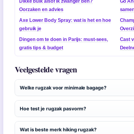
Dikke buik alsof ik zwanger ben?
Go Ahe
Oorzaken en advies
samenv
Axe Lower Body Spray: wat is het en hoe
Champ
gebruik je
Overz
Dingen om te doen in Parijs: must-sees,
Cast v
gratis tips & budget
Deeln
Veelgestelde vragen
Welke rugzak voor minimale bagage?
Hoe test je rugzak pasvorm?
Wat is beste merk hiking rugzak?