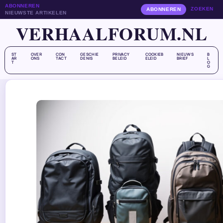
ABONNEREN
ZOEKEN
ABONNEREN
NIEUWSTE ARTIKELEN
VERHAALFORUM.NL
ST
OVER
CON
GESCHIE
PRIVACY
COOKIEB
NIEUWS
B
AR
ONS
TACT
DENIS
BELEID
ELEID
BRIEF
L
T
O
G