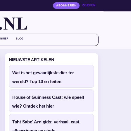
ZOEKEN
ABONNEREN
.NL
BRIEF
BLOG
NIEUWSTE ARTIKELEN
Wat is het gevaarlijkste dier ter
wereld? Top 10 en feiten
House of Guinness Cast: wie speelt
wie? Ontdek het hier
Taht Sabe’ Ard gids: verhaal, cast,
afleveringen en einde