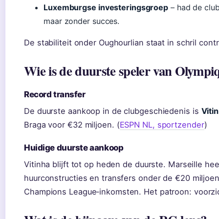
Luxemburgse investeringsgroep
– had de club
maar zonder succes.
De stabiliteit onder Oughourlian staat in schril cont
Wie is de duurste speler van Olympi
Record transfer
De duurste aankoop in de clubgeschiedenis is
Viti
Braga voor €32 miljoen. (
ESPN NL, sportzender
)
Huidige duurste aankoop
Vitinha blijft tot op heden de duurste. Marseille he
huurconstructies en transfers onder de €20 miljoe
Champions League‑inkomsten. Het patroon: voorzic