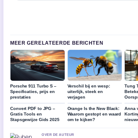
MEER GERELATEERDE BERICHTEN
Porsche 911 Turbo S –
Verschil bij en wesp:
Tung 
Specificaties, prijs en
uiterlijk, steek en
Beteke
prestaties
verjagen
Oorsp
Convert PDF to JPG –
Orange Is the New Black:
Anna v
Gratis Tools en
Waarom gestopt en waard
Kortin
Stapsgewijze Gids 2025
om te kijken?
nieuwe
OVER DE AUTEUR