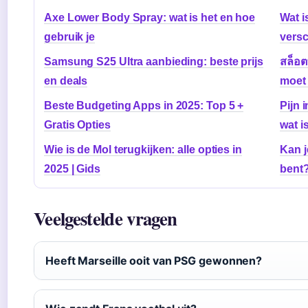
Axe Lower Body Spray: wat is het en hoe
Wat i
gebruik je
versc
Samsung S25 Ultra aanbieding: beste prijs
สล็อ
en deals
moet
Beste Budgeting Apps in 2025: Top 5 +
Pijn 
Gratis Opties
wat i
Wie is de Mol terugkijken: alle opties in
Kan j
2025 | Gids
bent?
Veelgestelde vragen
Heeft Marseille ooit van PSG gewonnen?