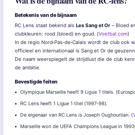
Wat is de bijnaam van de RC‑lens?
Betekenis van de bijnaam
RC Lens staat bekend als
Les Sang et Or
– Bloed en
clubkleuren: rood (bloed) en goud. (
Voetbal.com
)
In de regio Nord‑Pas‑de‑Calais wordt de club ook 
officieel en internationaal is Sang et Or de geuzen
De naam weerspiegelt de strijdlust die de club ken
de ambitie.
Bevestigde feiten
Olympique Marseille heeft 9 Ligue 1 titels. (Eurosp
RC Lens heeft 1 Ligue 1 titel (1997‑98).
De eigenaar van RC Lens is Joseph Oughourlian. (
Marseille won de UEFA Champions League in 1993