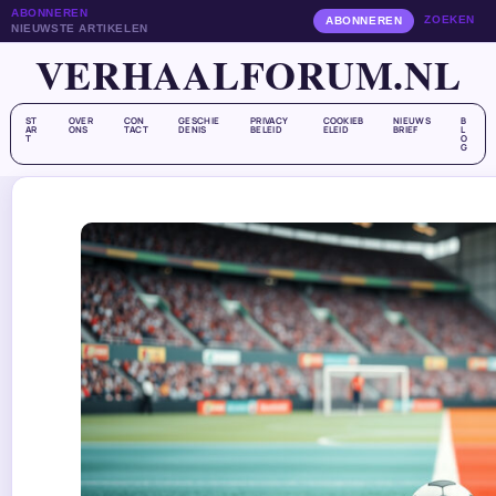
ABONNEREN
ZOEKEN
ABONNEREN
NIEUWSTE ARTIKELEN
VERHAALFORUM.NL
ST
OVER
CON
GESCHIE
PRIVACY
COOKIEB
NIEUWS
B
AR
ONS
TACT
DENIS
BELEID
ELEID
BRIEF
L
T
O
G