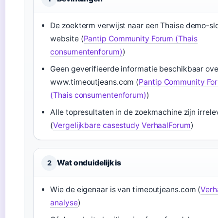
De zoekterm verwijst naar een Thaise demo-sl
website (
Pantip Community Forum (Thais
consumentenforum)
)
Geen geverifieerde informatie beschikbaar ove
www.timeoutjeans.com (
Pantip Community Fo
(Thais consumentenforum)
)
Alle topresultaten in de zoekmachine zijn irrele
(
Vergelijkbare casestudy VerhaalForum
)
Wat onduidelijk is
2
Wie de eigenaar is van timeoutjeans.com (
Verh
analyse
)