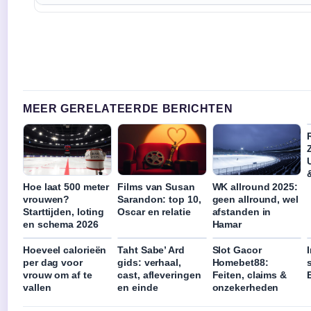
MEER GERELATEERDE BERICHTEN
Hoe laat 500 meter
Films van Susan
WK allround 2025:
vrouwen?
Sarandon: top 10,
geen allround, wel
Starttijden, loting
Oscar en relatie
afstanden in
en schema 2026
Hamar
Hoeveel calorieën
Taht Sabe’ Ard
Slot Gacor
per dag voor
gids: verhaal,
Homebet88:
vrouw om af te
cast, afleveringen
Feiten, claims &
vallen
en einde
onzekerheden