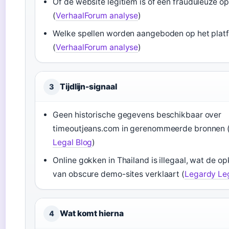
Of de website legitiem is of een frauduleuze o
(
VerhaalForum analyse
)
Welke spellen worden aangeboden op het plat
(
VerhaalForum analyse
)
Tijdlijn-signaal
3
Geen historische gegevens beschikbaar over
timeoutjeans.com in gerenommeerde bronnen 
Legal Blog
)
Online gokken in Thailand is illegaal, wat de o
van obscure demo-sites verklaart (
Legardy Leg
Wat komt hierna
4