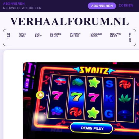
ABONNEREN
ZOEKEN
ABONNEREN
NIEUWSTE ARTIKELEN
VERHAALFORUM.NL
ST
OVER
CON
GESCHIE
PRIVACY
COOKIEB
NIEUWS
B
AR
ONS
TACT
DENIS
BELEID
ELEID
BRIEF
L
T
O
G