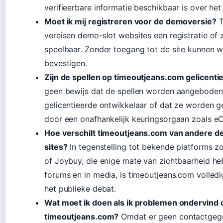
verifieerbare informatie beschikbaar is over he
Moet ik mij registreren voor de demoversie?
T
vereisen demo-slot websites een registratie of z
speelbaar. Zonder toegang tot de site kunnen we
bevestigen.
Zijn de spellen op timeoutjeans.com gelicenti
geen bewijs dat de spellen worden aangeboden
gelicentieerde ontwikkelaar of dat ze worden g
door een onafhankelijk keuringsorgaan zoals 
Hoe verschilt timeoutjeans.com van andere d
sites?
In tegenstelling tot bekende platforms z
of Joybuy, die enige mate van zichtbaarheid h
forums en in media, is timeoutjeans.com volledi
het publieke debat.
Wat moet ik doen als ik problemen ondervind 
timeoutjeans.com?
Omdat er geen contactgeg