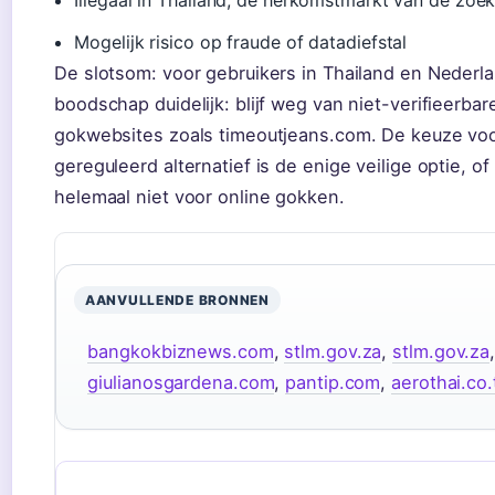
Illegaal in Thailand, de herkomstmarkt van de zoe
Mogelijk risico op fraude of datadiefstal
De slotsom: voor gebruikers in Thailand en Nederla
boodschap duidelijk: blijf weg van niet-verifieerbar
gokwebsites zoals timeoutjeans.com. De keuze vo
gereguleerd alternatief is de enige veilige optie, of
helemaal niet voor online gokken.
AANVULLENDE BRONNEN
bangkokbiznews.com
,
stlm.gov.za
,
stlm.gov.za
giulianosgardena.com
,
pantip.com
,
aerothai.co.