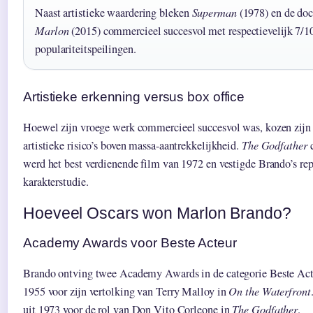
Naast artistieke waardering bleken
Superman
(1978) en de do
Marlon
(2015) commercieel succesvol met respectievelijk 7/10
populariteitspeilingen.
Artistieke erkenning versus box office
Hoewel zijn vroege werk commercieel succesvol was, kozen zijn 
artistieke risico’s boven massa-aantrekkelijkheid.
The Godfather
c
werd het best verdienende film van 1972 en vestigde Brando’s rep
karakterstudie.
Hoeveel Oscars won Marlon Brando?
Academy Awards voor Beste Acteur
Brando ontving twee Academy Awards in de categorie Beste Acte
1955 voor zijn vertolking van Terry Malloy in
On the Waterfront
uit 1973 voor de rol van Don Vito Corleone in
The Godfather
.