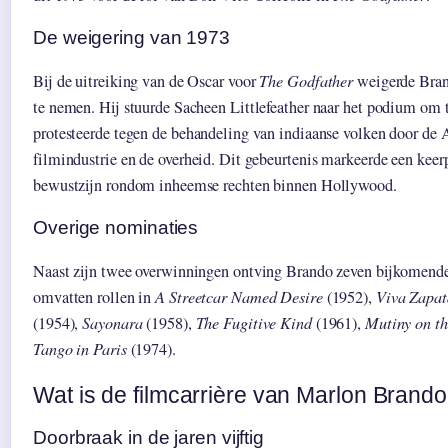
De weigering van 1973
Bij de uitreiking van de Oscar voor
The Godfather
weigerde Brand
te nemen. Hij stuurde Sacheen Littlefeather naar het podium om te
protesteerde tegen de behandeling van indiaanse volken door de
filmindustrie en de overheid. Dit gebeurtenis markeerde een keer
bewustzijn rondom inheemse rechten binnen Hollywood.
Overige nominaties
Naast zijn twee overwinningen ontving Brando zeven bijkomend
omvatten rollen in
A Streetcar Named Desire
(1952),
Viva Zapat
(1954),
Sayonara
(1958),
The Fugitive Kind
(1961),
Mutiny on t
Tango in Paris
(1974).
Wat is de filmcarrière van Marlon Brand
Doorbraak in de jaren vijftig