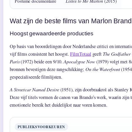
Listen to Me Marlon
Postume documentaire
(2015)
Wat zijn de beste films van Marlon Bran
Hoogst gewaardeerde producties
Op basis van beoordelingen door Nederlandse critici en internati
vijf films consistent het hoogst.
FilmTotaal
geeft
The Godfather
Paris
(1972) beide een 9/10.
Apocalypse Now
(1979) volgt met 8/
bronnen bevestigen deze rangschikking;
On the Waterfront
(1954)
gespecialiseerde filmlijsten.
A Streetcar Named Desire
(1951), zijn doorbraakrol als Stanley 
Deze vijf titels vormen de canon van Brando’s werk, waarin zijn t
emotionele bereik het duidelijkst naar voren komen.
PUBLIEKSVOORKEUREN