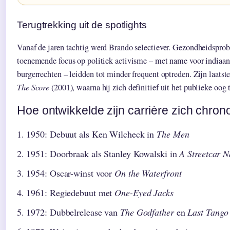
Terugtrekking uit de spotlights
Vanaf de jaren tachtig werd Brando selectiever. Gezondheidsprob
toenemende focus op politiek activisme – met name voor indiaan
burgerrechten – leidden tot minder frequent optreden. Zijn laatste
The Score
(2001), waarna hij zich definitief uit het publieke oog 
Hoe ontwikkelde zijn carrière zich chron
1950
: Debuut als Ken Wilcheck in
The Men
1951
: Doorbraak als Stanley Kowalski in
A Streetcar 
1954
: Oscar-winst voor
On the Waterfront
1961
: Regiedebuut met
One-Eyed Jacks
1972
: Dubbelrelease van
The Godfather
en
Last Tango 