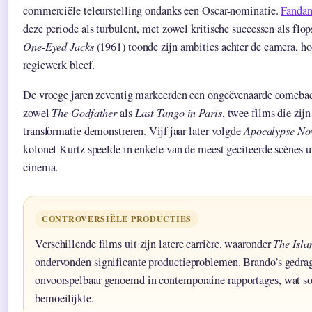
commerciële teleurstelling ondanks een Oscar-nominatie.
Fandan
deze periode als turbulent, met zowel kritische successen als flop
One-Eyed Jacks
(1961) toonde zijn ambities achter de camera, ho
regiewerk bleef.
De vroege jaren zeventig markeerden een ongeëvenaarde comebac
zowel
The Godfather
als
Last Tango in Paris
, twee films die zij
transformatie demonstreren. Vijf jaar later volgde
Apocalypse N
kolonel Kurtz speelde in enkele van de meest geciteerde scènes 
cinema.
CONTROVERSIËLE PRODUCTIES
Verschillende films uit zijn latere carrière, waaronder
The Isla
ondervonden significante productieproblemen. Brando’s gedrag
onvoorspelbaar genoemd in contemporaine rapportages, wat
bemoeilijkte.