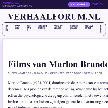
ABONNEREN
ZOEKEN
ABONNEREN
NIEUWSTE ARTIKELEN
VERHAALFORUM.NL
ST
OVER
CON
GESCHIE
PRIVACY
COOKIE
NIEUWS
B
A
ONS
TAC
DENIS
BELEID
BELEID
BRIEF
L
RT
T
O
G
Films van Marlon Brando –
RUBEN NOAH BOS • 2026-04-05 • GECONTROLEERD DOOR LOTTE MULDER
Marlon Brando (1924-2004) domineerde de Amerikaanse cinema 
decennia. Als pionier van de method acting veranderde hij het a
rollen die psychologische diepgang combineerden met rauwe fysie
invloed reikt tot ver buiten zijn eigen generatie en vormt nog stee
voor filmkritiek en acteeronderwijs.