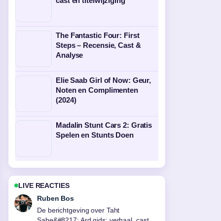
cast en titelwijziging
The Fantastic Four: First
Steps – Recensie, Cast &
Analyse
Elie Saab Girl of Now: Geur,
Noten en Complimenten
(2024)
Madalin Stunt Cars 2: Gratis
Spelen en Stunts Doen
LIVE REACTIES
Sanne Bakker
Goede verificatie rond Wat is het
gevaarlijkste dier ter wereld?.... Meer