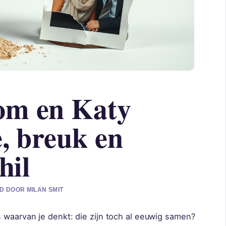
om en Katy
e, breuk en
hil
D DOOR MILAN SMIT
 waarvan je denkt: die zijn toch al eeuwig samen?