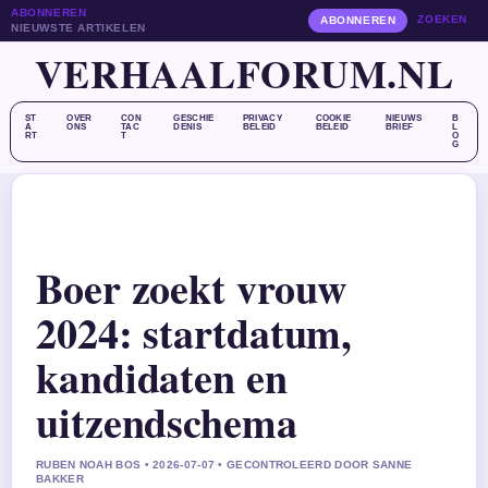
ABONNEREN
ZOEKEN
ABONNEREN
NIEUWSTE ARTIKELEN
VERHAALFORUM.NL
ST
OVER
CON
GESCHIE
PRIVACY
COOKIE
NIEUWS
B
A
ONS
TAC
DENIS
BELEID
BELEID
BRIEF
L
RT
T
O
G
Boer zoekt vrouw
2024: startdatum,
kandidaten en
uitzendschema
RUBEN NOAH BOS • 2026-07-07 • GECONTROLEERD DOOR SANNE
BAKKER