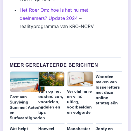
Het Roer Om: hoe is het nu met
deelnemers? Update 2024
–
realityprogramma van KRO-NCRV
MEER GERELATEERDE BERICHTEN
Woorden
maken van
losse letters
Tuin op het
Ver chil mi ie
met deze
oosten: zon,
en vi ie:
Cast van
online
voordelen,
uitleg,
Surviving
strategieën
nadelen en
voorbeelden
Summer: Acteurs
tips
en volgorde
en
Surfvaardigheden
Wat helpt
Hoeveel
Manchester
Jordy en