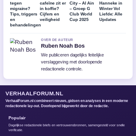
tegen
cafeïne zit er
City – Al Ain
Hanneke in
migraine?
in koffie?
– Groep G
Winter Vol
Tips, triggers
Cijfers en
Club World
Liefde: Alle
en
veiligheid
Cup 2025
Updates
behandelingen
OVER DE AUTEUR
Ruben Noah Bos
We publiceren dagelijks feitelijke
verslaggeving met doorlopende
redactionele controle.
VERHAALFORUM.NL
VerhaalForum.nl combineert nieuws, gidsen en analyses in een moderne
redactionele lay-out. Doorlopend bijgewerkt door de redactie.
Populair
Dagelijkse redactionele briefs en vertrouwensbronnen, samengesteld voor snelle
verificatie.