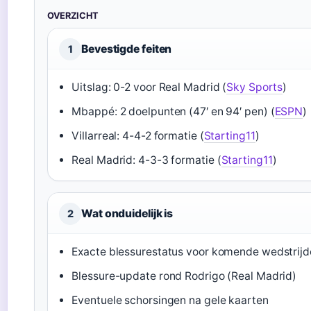
OVERZICHT
Bevestigde feiten
1
Uitslag: 0-2 voor Real Madrid (
Sky Sports
)
Mbappé: 2 doelpunten (47′ en 94′ pen) (
ESPN
)
Villarreal: 4-4-2 formatie (
Starting11
)
Real Madrid: 4-3-3 formatie (
Starting11
)
Wat onduidelijk is
2
Exacte blessurestatus voor komende wedstrij
Blessure-update rond Rodrigo (Real Madrid)
Eventuele schorsingen na gele kaarten