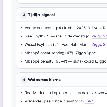
Tijdlijn-signaal
3
Vorige ontmoeting: 4 oktober 2025, 3-1 voor Re
Geel Foyth (2′) — snel in de wedstrijd (
Ziggo S
Wissel Foyth uit (24′) voor Rafa Marin (
Ziggo S
Mbappé opent scoring (47′) (Ziggo Sport)
Mbappé penalty (90+4′) — slotakkoord (Ziggo
Wat comes hierna
4
Real Madrid nu koploper La Liga na deze overw
Volgende speelronde in aantocht (
ESPN
)