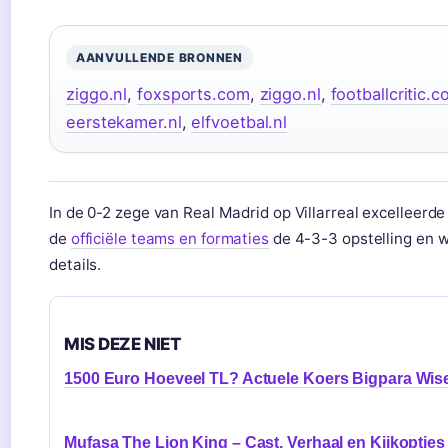
AANVULLENDE BRONNEN
ziggo.nl
,
foxsports.com
,
ziggo.nl
,
footballcritic.
eerstekamer.nl
,
elfvoetbal.nl
In de 0-2 zege van Real Madrid op Villarreal excelleer
de
officiële teams en formaties
de 4-3-3 opstelling en w
details.
MIS DEZE NIET
1500 Euro Hoeveel TL? Actuele Koers Bigpara Wis
Mufasa The Lion King – Cast, Verhaal en Kijkopties