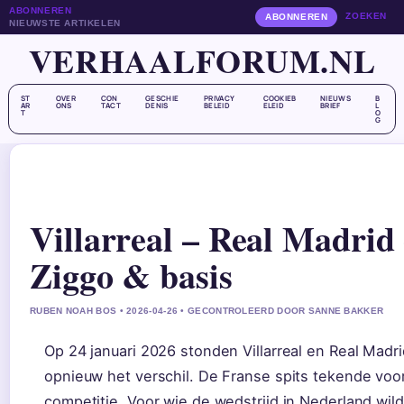
ABONNEREN
ZOEKEN
ABONNEREN
NIEUWSTE ARTIKELEN
VERHAALFORUM.NL
ST
OVER
CON
GESCHIE
PRIVACY
COOKIEB
NIEUWS
B
AR
ONS
TACT
DENIS
BELEID
ELEID
BRIEF
L
T
O
G
Villarreal – Real Madrid 
Ziggo & basis
RUBEN NOAH BOS • 2026-04-26 • GECONTROLEERD DOOR SANNE BAKKER
Op 24 januari 2026 stonden Villarreal en Real Mad
opnieuw het verschil. De Franse spits tekende voor
competitie. Voor wie de wedstrijd in Nederland wil