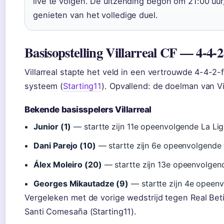
live te volgen. De uitzending begon om 21:00 uu
genieten van het volledige duel.
Basisopstelling Villarreal CF — 4-4-2
Villarreal stapte het veld in een vertrouwde 4-4-2
systeem (
Starting11
). Opvallend: de doelman van Vil
Bekende basisspelers Villarreal
Junior (1)
— startte zijn 11e opeenvolgende La Lig
Dani Parejo (10)
— startte zijn 6e opeenvolgende 
Álex Moleiro (20)
— startte zijn 13e opeenvolgend
Georges Mikautadze (9)
— startte zijn 4e opeenv
Vergeleken met de vorige wedstrijd tegen Real Bet
Santi Comesaña (Starting11).