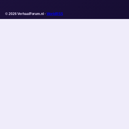
© 2026 VerhaalForum.nl ·
WorldRSS