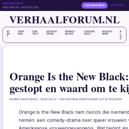
ABONNEREN
ZOEKEN
ABONNEREN
NIEUWSTE ARTIKELEN
VERHAALFORUM.NL
ST
OVER
CON
GESCHIE
PRIVACY
COOKIEB
NIEUWS
B
AR
ONS
TACT
DENIS
BELEID
ELEID
BRIEF
L
T
O
G
Orange Is the New Blac
gestopt en waard om te k
RUBEN NOAH BOS • 2026-04-27 • GECONTROLEERD DOOR LOTTE MULDER
Orange Is the New Black nam risico’s die niemand
nemen: een comedy-drama over queer vrouwen v
Amerikaanse vrouwengevangenis. Wat begint als 