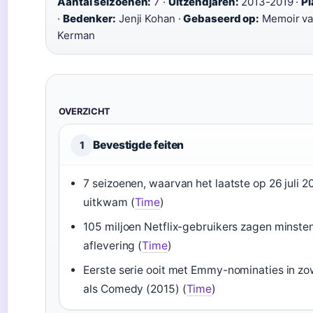
Aantal seizoenen:
7 ·
Uitzendjaren:
2013-2019 ·
Pl
·
Bedenker:
Jenji Kohan ·
Gebaseerd op:
Memoir va
Kerman
OVERZICHT
Bevestigde feiten
1
7 seizoenen, waarvan het laatste op 26 juli 2
uitkwam (
Time
)
105 miljoen Netflix-gebruikers zagen minste
aflevering (
Time
)
Eerste serie ooit met Emmy-nominaties in z
als Comedy (2015) (
Time
)