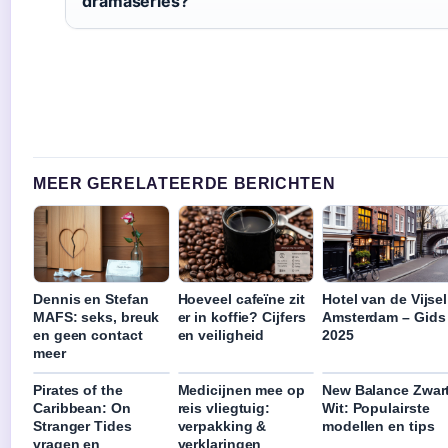
dramaseries?
MEER GERELATEERDE BERICHTEN
Dennis en Stefan
Hoeveel cafeïne zit
Hotel van de Vijsel
MAFS: seks, breuk
er in koffie? Cijfers
Amsterdam – Gids
en geen contact
en veiligheid
2025
meer
Pirates of the
Medicijnen mee op
New Balance Zwar
Caribbean: On
reis vliegtuig:
Wit: Populairste
Stranger Tides
verpakking &
modellen en tips
vragen en
verklaringen