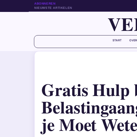
ABONNEREN
NIEUWSTE ARTIKELEN
VE
START
OVER
Gratis Hulp 
Belastingaang
je Moet Wet