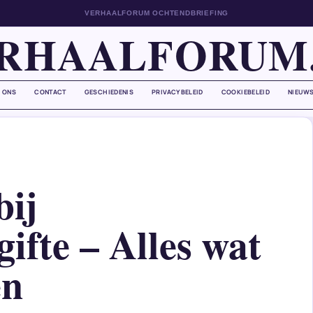
VERHAALFORUM OCHTENDBRIEFING
RHAALFORUM
 ONS
CONTACT
GESCHIEDENIS
PRIVACYBELEID
COOKIEBELEID
NIEUWS
bij
ifte – Alles wat
en