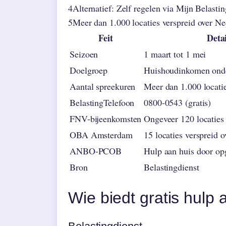
4
Alternatief: Zelf regelen via Mijn Belastin
5
Meer dan 1.000 locaties verspreid over N
Feit
Detai
Seizoen
1 maart tot 1 mei
Doelgroep
Huishoudinkomen ond
Aantal spreekuren
Meer dan 1.000 locati
BelastingTelefoon
0800-0543 (gratis)
FNV-bijeenkomsten
Ongeveer 120 locaties 
OBA Amsterdam
15 locaties verspreid 
ANBO-PCOB
Hulp aan huis door opg
Bron
Belastingdienst
Wie biedt gratis hulp 