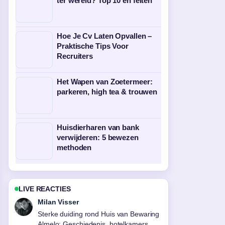
ter wereld? Top 10 en feiten
Hoe Je Cv Laten Opvallen –
Praktische Tips Voor
Recruiters
Het Wapen van Zoetermeer:
parkeren, high tea & trouwen
Huisdierharen van bank
verwijderen: 5 bewezen
methoden
LIVE REACTIES
Nina Meijer
Volg Wat is het gevaarlijkste dier ter
wereld?... nauwlettend – waardeer de