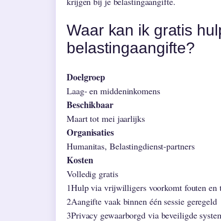
krijgen bij je belastingaangifte.
Waar kan ik gratis hulp
belastingaangifte?
Doelgroep
Laag- en middeninkomens
Beschikbaar
Maart tot mei jaarlijks
Organisaties
Humanitas, Belastingdienst-partners
Kosten
Volledig gratis
1
Hulp via vrijwilligers voorkomt fouten en
2
Aangifte vaak binnen één sessie geregeld
3
Privacy gewaarborgd via beveiligde syste