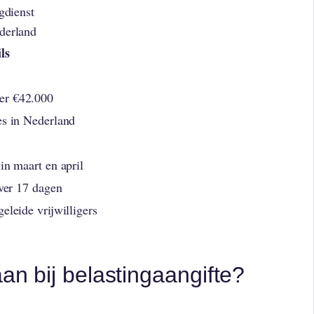
gdienst
ederland
ls
er €42.000
es in Nederland
in maart en april
over 17 dagen
eleide vrijwilligers
aan bij belastingaangifte?