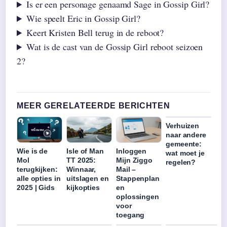
Is er een personage genaamd Sage in Gossip Girl?
Wie speelt Eric in Gossip Girl?
Keert Kristen Bell terug in de reboot?
Wat is de cast van de Gossip Girl reboot seizoen
2?
MEER GERELATEERDE BERICHTEN
Verhuizen
naar andere
gemeente:
Wie is de
Isle of Man
Inloggen
wat moet je
Mol
TT 2025:
Mijn Ziggo
regelen?
terugkijken:
Winnaar,
Mail –
alle opties in
uitslagen en
Stappenplan
2025 | Gids
kijkopties
en
oplossingen
voor
toegang