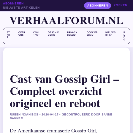
ABONNEREN
ZOEKEN
ABONNEREN
NIEUWSTE ARTIKELEN
VERHAALFORUM.NL
ST
OVER
CON
GESCHIE
PRIVACY
COOKIEB
NIEUWS
B
AR
ONS
TACT
DENIS
BELEID
ELEID
BRIEF
L
T
O
G
Cast van Gossip Girl –
Compleet overzicht
origineel en reboot
RUBEN NOAH BOS • 2026-04-17 • GECONTROLEERD DOOR SANNE
BAKKER
De Amerikaanse dramaserie Gossip Girl,