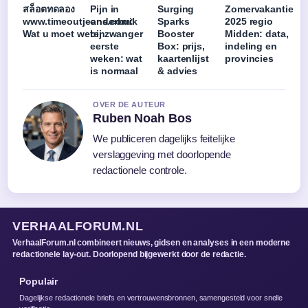
สล็อตทดลอง
Pijn in
Surging
Zomervakantie
www.timeoutjeans.com:
onderbuik
Sparks
2025 regio
Wat u moet weten
bij zwanger
Booster
Midden: data,
eerste
Box: prijs,
indeling en
weken: wat
kaartenlijst
provincies
is normaal
& advies
OVER DE AUTEUR
Ruben Noah Bos
We publiceren dagelijks feitelijke
verslaggeving met doorlopende
redactionele controle.
VERHAALFORUM.NL
VerhaalForum.nl combineert nieuws, gidsen en analyses in een moderne
redactionele lay-out. Doorlopend bijgewerkt door de redactie.
Populair
Dagelijkse redactionele briefs en vertrouwensbronnen, samengesteld voor snelle