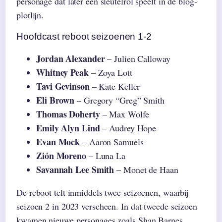
personage dat later een sleutelrol speelt in de blog-
plotlijn.
Hoofdcast reboot seizoenen 1-2
Jordan Alexander
– Julien Calloway
Whitney Peak
– Zoya Lott
Tavi Gevinson
– Kate Keller
Eli Brown
– Gregory “Greg” Smith
Thomas Doherty
– Max Wolfe
Emily Alyn Lind
– Audrey Hope
Evan Mock
– Aaron Samuels
Zión Moreno
– Luna La
Savannah Lee Smith
– Monet de Haan
De reboot telt inmiddels twee seizoenen, waarbij
seizoen 2 in 2023 verscheen. In dat tweede seizoen
kwamen nieuwe personages zoals Shan Barnes,