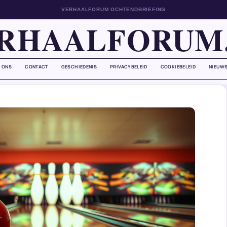
VERHAALFORUM OCHTENDBRIEFING
RHAALFORUM
 ONS
CONTACT
GESCHIEDENIS
PRIVACYBELEID
COOKIEBELEID
NIEUWS