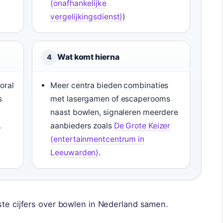
(onafhankelijke
vergelijkingsdienst)
)
Wat komt hierna
4
oral
Meer centra bieden combinaties
s
met lasergamen of escaperooms
naast bowlen, signaleren meerdere
.
aanbieders zoals
De Grote Keizer
(entertainmentcentrum in
Leeuwarden)
.
ste cijfers over bowlen in Nederland samen.