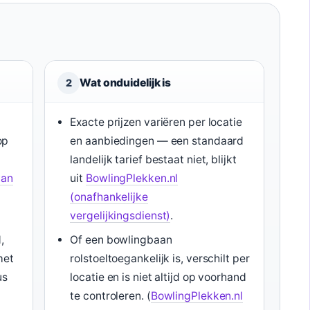
Wat onduidelijk is
2
Exacte prijzen variëren per locatie
op
en aanbiedingen — een standaard
landelijk tarief bestaat niet, blijkt
van
uit
BowlingPlekken.nl
(onafhankelijke
vergelijkingsdienst)
.
,
Of een bowlingbaan
met
rolstoeltoegankelijk is, verschilt per
us
locatie en is niet altijd op voorhand
te controleren. (
BowlingPlekken.nl