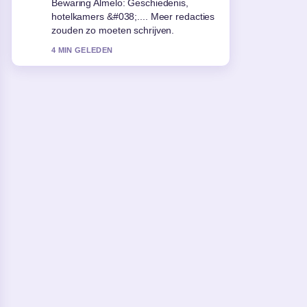
gevaarlijkste dier ter wereld?.... Dit is
de duidelijkste samenvatting die ik
vandaag heb gezien.
6 MIN GELEDEN