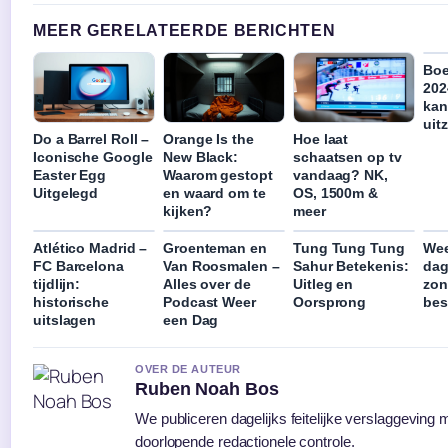
MEER GERELATEERDE BERICHTEN
Boe
202
kan
uit
Do a Barrel Roll –
Orange Is the
Hoe laat
Iconische Google
New Black:
schaatsen op tv
Easter Egg
Waarom gestopt
vandaag? NK,
Uitgelegd
en waard om te
OS, 1500m &
kijken?
meer
Atlético Madrid –
Groenteman en
Tung Tung Tung
Wee
FC Barcelona
Van Roosmalen –
Sahur Betekenis:
dag
tijdlijn:
Alles over de
Uitleg en
zon
historische
Podcast Weer
Oorsprong
bes
uitslagen
een Dag
OVER DE AUTEUR
Ruben Noah Bos
We publiceren dagelijks feitelijke verslaggeving 
doorlopende redactionele controle.