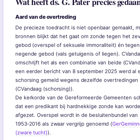
Wat heeft ds. G. Pater precies gedaa
Aard van de overtreding
De precieze toedracht is niet openbaar gemaakt, ma
bronnen blijkt dat het gaat om zonde tegen het z
gebod (overspel of seksuele immoraliteit) én tegen
negende gebod (vals getuigenis of liegen). CVand
omschrijft het als een combinatie van beide (CVand
een eerder bericht van 8 september 2025 werd al 
schorsing gemeld wegens dezelfde overtredingen
(CVandaag (schorsing)).
De kerkorde van de Gereformeerde Gemeenten schr
dat een predikant bij hardnekkige zonde kan word
afgezet. Overspel wordt in de besluitenbundel van
1953‑2016 als zwaar vergrijp genoemd (
GerGeminn
(zware tucht)
).