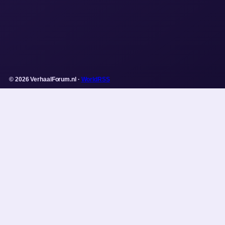
© 2026 VerhaalForum.nl ·
WorldRSS