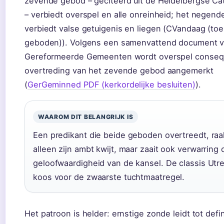
zevende gebod – geciteerd uit de Heidelbergse C
– verbiedt overspel en alle onreinheid; het negen
verbiedt valse getuigenis en liegen (CVandaag (toe
geboden)). Volgens een samenvattend document 
Gereformeerde Gemeenten wordt overspel consequ
overtreding van het zevende gebod aangemerkt
(
GerGeminned PDF (kerkordelijke besluiten)
).
WAAROM DIT BELANGRIJK IS
Een predikant die beide geboden overtreedt, raak
alleen zijn ambt kwijt, maar zaait ook verwarring 
geloofwaardigheid van de kansel. De classis Utr
koos voor de zwaarste tuchtmaatregel.
Het patroon is helder: ernstige zonde leidt tot defin