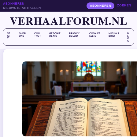
ABONNEREN
ZOEKEN
ABONNEREN
NIEUWSTE ARTIKELEN
VERHAALFORUM.NL
ST
OVER
CON
GESCHIE
PRIVACY
COOKIEB
NIEUWS
B
AR
ONS
TACT
DENIS
BELEID
ELEID
BRIEF
L
T
O
G