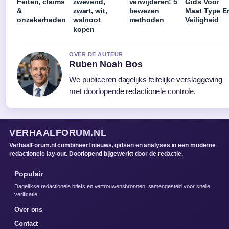
Feiten, claims
zwevend,
verwijderen: 5
Gids Voor
&
zwart, wit,
bewezen
Maat Type E
onzekerheden
walnoot
methoden
Veiligheid
kopen
OVER DE AUTEUR
Ruben Noah Bos
We publiceren dagelijks feitelijke verslaggeving
met doorlopende redactionele controle.
VERHAALFORUM.NL
VerhaalForum.nl combineert nieuws, gidsen en analyses in een moderne
redactionele lay-out. Doorlopend bijgewerkt door de redactie.
Populair
Dagelijkse redactionele briefs en vertrouwensbronnen, samengesteld voor snelle
verificatie.
Over ons
Contact