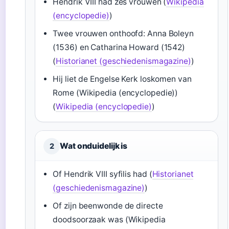
Hendrik VIII had zes vrouwen (
Wikipedia
(encyclopedie)
)
Twee vrouwen onthoofd: Anna Boleyn
(1536) en Catharina Howard (1542)
(
Historianet (geschiedenismagazine)
)
Hij liet de Engelse Kerk loskomen van
Rome (Wikipedia (encyclopedie))
(
Wikipedia (encyclopedie)
)
Wat onduidelijk is
2
Of Hendrik VIII syfilis had (
Historianet
(geschiedenismagazine)
)
Of zijn beenwonde de directe
doodsoorzaak was (Wikipedia