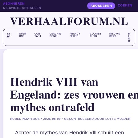
ABONNEREN
ZOEKEN
ABONNEREN
NIEUWSTE ARTIKELEN
VERHAALFORUM.NL
ST
OVER
CON
GESCHIE
PRIVACY
COOKIEB
NIEUWS
B
AR
ONS
TACT
DENIS
BELEID
ELEID
BRIEF
L
T
O
G
Hendrik VIII van
Engeland: zes vrouwen e
mythes ontrafeld
RUBEN NOAH BOS • 2026-05-09 • GECONTROLEERD DOOR LOTTE MULDER
Achter de mythes van Hendrik VIII schuilt een