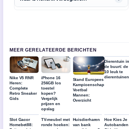
MEER GERELATEERDE BERICHTEN
Dierentuin i
de buurt: de
10 leuk te
dierentuine
Nike V5 RNR
iPhone 16
Stand Europees
Heren:
256GB los
Kampioenschap
Complete
toestel
Voetbal
Retro Sneaker
kopen?
Mannen:
Gids
Vergelijk
Overzicht
prijzen en
opslag
Slot Gacor
TV-meubel met
Huisdierharen
Hoe Kies Je
Homebet88:
ronde hoeken:
van bank
Autobanden