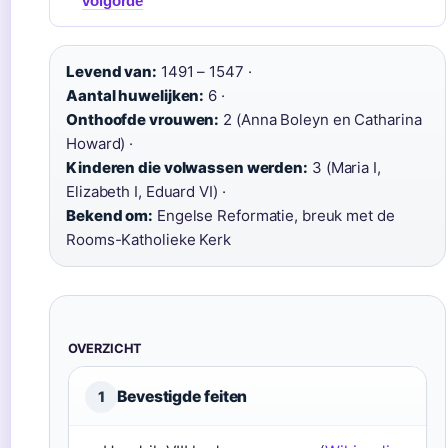
volgorde
Levend van:
1491 – 1547 ·
Aantal huwelijken:
6 ·
Onthoofde vrouwen:
2 (Anna Boleyn en Catharina
Howard) ·
Kinderen die volwassen werden:
3 (Maria I,
Elizabeth I, Eduard VI) ·
Bekend om:
Engelse Reformatie, breuk met de
Rooms-Katholieke Kerk
OVERZICHT
Bevestigde feiten
1