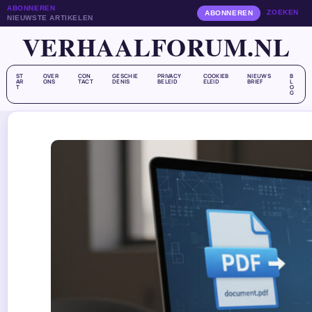
ABONNEREN
ZOEKEN
ABONNEREN
NIEUWSTE ARTIKELEN
VERHAALFORUM.NL
ST
OVER
CON
GESCHIE
PRIVACY
COOKIEB
NIEUWS
B
AR
ONS
TACT
DENIS
BELEID
ELEID
BRIEF
L
T
O
G