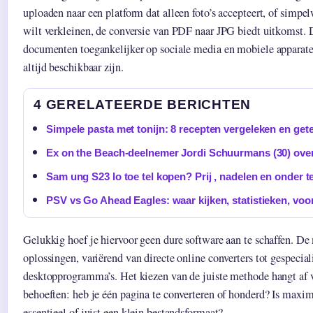
uploaden naar een platform dat alleen foto’s accepteert, of simpe
wilt verkleinen, de conversie van PDF naar JPG biedt uitkomst. 
documenten toegankelijker op sociale media en mobiele apparat
altijd beschikbaar zijn.
4 GERELATEERDE BERICHTEN
Simpele pasta met tonijn: 8 recepten vergeleken en get
Ex on the Beach-deelnemer Jordi Schuurmans (30) ove
Sam ung S23 lo toe tel kopen? Prij , nadelen en onder t
PSV vs Go Ahead Eagles: waar kijken, statistieken, voo
Gelukkig hoef je hiervoor geen dure software aan te schaffen. De 
oplossingen, variërend van directe online converters tot gespecial
desktopprogramma’s. Het kiezen van de juiste methode hangt af v
behoeften: heb je één pagina te converteren of honderd? Is maxi
essentieel of juist een klein bestandsformaat?