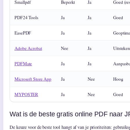
Smallpdf
Beperkt
Ja
Goed (res
PDF24 Tools
Ja
Ja
Goed
EasePDF
Ja
Ja
Geoptima
Adobe Acrobat
Nee
Ja
Uitsteke
PDFMate
Ja
Ja
Aanpasb
Microsoft Store App
Ja
Nee
Hoog
MYPOSTER
Ja
Nee
Goed
Wat is de beste gratis online PDF naar 
De keuze voor de beste tool hangt af van je prioriteiten: gebruik