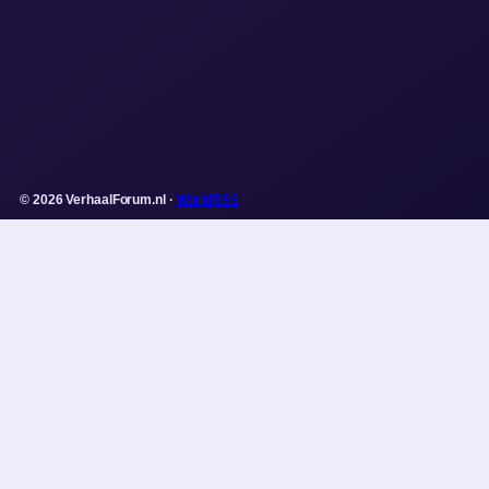
© 2026 VerhaalForum.nl ·
WorldRSS