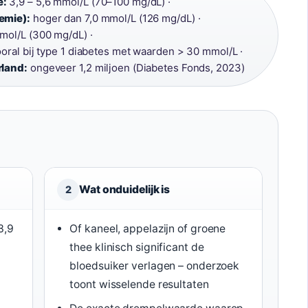
e:
3,9 – 5,6 mmol/L (70–100 mg/dL) ·
emie):
hoger dan 7,0 mmol/L (126 mg/dL) ·
mol/L (300 mg/dL) ·
oral bij type 1 diabetes met waarden > 30 mmol/L ·
rland:
ongeveer 1,2 miljoen (Diabetes Fonds, 2023)
Wat onduidelijk is
2
3,9
Of kaneel, appelazijn of groene
thee klinisch significant de
bloedsuiker verlagen – onderzoek
toont wisselende resultaten