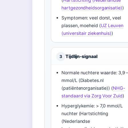
(
Hartstichting (Nederlandse
hartgezondheidsorganisatie)
)
Symptomen: veel dorst, veel
plassen, moeheid (
UZ Leuven
(universitair ziekenhuis)
)
Tijdlijn-signaal
3
Normale nuchtere waarde: 3,9 –
mmol/L (Diabetes.nl
(patiëntenorganisatie)) (
NHG-
standaard via Zorg Voor Zuid
)
Hyperglykemie: > 7,0 mmol/L
nuchter (Hartstichting
(Nederlandse