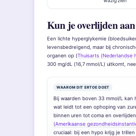
wazig zien
Kun je overlijden aan
Een lichte hyperglykemie (bloedsuiker
levensbedreigend, maar bij chronisc
organen op (
Thuisarts (Nederlandse hu
300 mg/dL (16,7 mmol/L) uitkomt, neem
WAAROM DIT ERTOE DOET
Bij waarden boven 33 mmol/L kan h
wat leidt tot een ophoping van zur
binnen uren tot coma en overlijden 
(Amerikaanse gezondheidsinstanti
cruciaal: bij een hypo krijg je trill