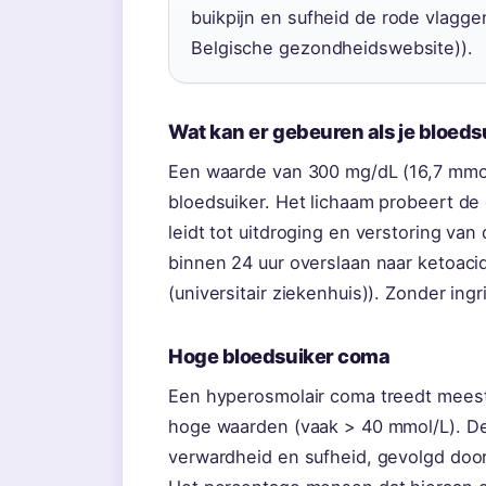
buikpijn en sufheid de rode vlagg
Belgische gezondheidswebsite)).
Wat kan er gebeuren als je bloeds
Een waarde van 300 mg/dL (16,7 mmol
bloedsuiker. Het lichaam probeert de o
leidt tot uitdroging en verstoring van 
binnen 24 uur overslaan naar ketoac
(universitair ziekenhuis)). Zonder ing
Hoge bloedsuiker coma
Een hyperosmolair coma treedt meest
hoge waarden (vaak > 40 mmol/L). D
verwardheid en sufheid, gevolgd door 