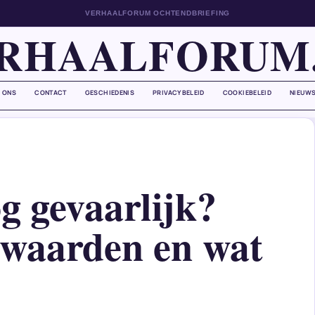
VERHAALFORUM OCHTENDBRIEFING
RHAALFORUM
 ONS
CONTACT
GESCHIEDENIS
PRIVACYBELEID
COOKIEBELEID
NIEUWS
g gevaarlijk?
waarden en wat