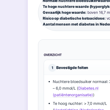
Normale nuchtere bloedsuikerwaard
Te hoge nuchtere waarde (hyperglyk
Gevaarlijk hoge waarde:
boven 16,7 m
Risico op diabetische ketoacidose:
vo
Aantal mensen met diabetes in Nede
OVERZICHT
Bevestigde feiten
1
Nuchtere bloedsuiker normaal: 
– 6,0 mmol/L (
Diabetes.nl
(patiëntenorganisatie)
)
Te hoog nuchter: > 7,0 mmol/L