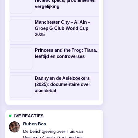
review: specs, problemen en
vergelijking
Manchester City – Al Ain –
Groep G Club World Cup
2025
Princess and the Frog: Tiana,
leeftijd en controverses
Danny en de Asielzoekers
(2025): documentaire over
asieldebat
LIVE REACTIES
Sanne Bakker
Goede verificatie rond Wat helpt tegen
migraine? Tips, triggers en.... Meer