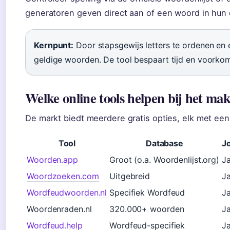
generatoren geven direct aan of een woord in hun 
Kernpunt:
Door stapsgewijs letters te ordenen en e
geldige woorden. De tool bespaart tijd en voorkom
Welke online tools helpen bij het m
De markt biedt meerdere gratis opties, elk met een
Tool
Database
J
Woorden.app
Groot (o.a. Woordenlijst.org)
J
Woordzoeken.com
Uitgebreid
J
Wordfeudwoorden.nl
Specifiek Wordfeud
J
Woordenraden.nl
320.000+ woorden
Ja
Wordfeud.help
Wordfeud-specifiek
J