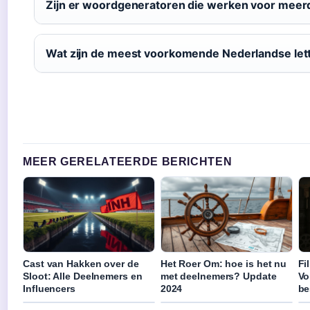
Zijn er woordgeneratoren die werken voor meer
Wat zijn de meest voorkomende Nederlandse let
MEER GERELATEERDE BERICHTEN
Cast van Hakken over de
Het Roer Om: hoe is het nu
Fi
Sloot: Alle Deelnemers en
met deelnemers? Update
Vo
Influencers
2024
be