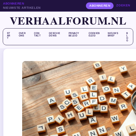
ABONNEREN
ZOEKEN
ABONNEREN
NIEUWSTE ARTIKELEN
VERHAALFORUM.NL
ST
OVER
CON
GESCHIE
PRIVACY
COOKIEB
NIEUWS
B
AR
ONS
TACT
DENIS
BELEID
ELEID
BRIEF
L
T
O
G