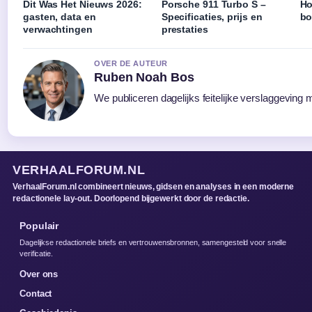
Dit Was Het Nieuws 2026:
Porsche 911 Turbo S –
Ho
gasten, data en
Specificaties, prijs en
bo
verwachtingen
prestaties
OVER DE AUTEUR
Ruben Noah Bos
We publiceren dagelijks feitelijke verslaggeving 
VERHAALFORUM.NL
VerhaalForum.nl combineert nieuws, gidsen en analyses in een moderne
redactionele lay-out. Doorlopend bijgewerkt door de redactie.
Populair
Dagelijkse redactionele briefs en vertrouwensbronnen, samengesteld voor snelle
verificatie.
Over ons
Contact