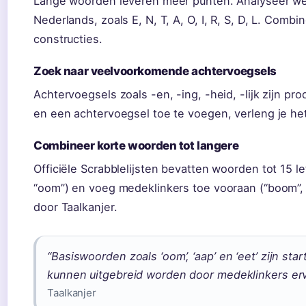
Lange woorden leveren meer punten. Analyseer wel
Nederlands, zoals E, N, T, A, O, I, R, S, D, L. Com
constructies.
Zoek naar veelvoorkomende achtervoegsels
Achtervoegsels zoals -en, -ing, -heid, -lijk zijn p
en een achtervoegsel toe te voegen, verleng je he
Combineer korte woorden tot langere
Officiële Scrabblelijsten bevatten woorden tot 15 le
“oom”) en voeg medeklinkers toe vooraan (“boom”, 
door Taalkanjer.
“Basiswoorden zoals ‘oom’, ‘aap’ en ‘eet’ zijn sta
kunnen uitgebreid worden door medeklinkers ervo
Taalkanjer