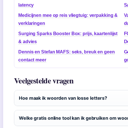
latency
S
Medicijnen mee op reis vliegtuig: verpakking &
Va
verklaringen
d
Surging Sparks Booster Box: prijs, kaartenlijst
F
& advies
D
Dennis en Stefan MAFS: seks, breuk en geen
G
contact meer
g
Veelgestelde vragen
Hoe maak ik woorden van losse letters?
Welke gratis online tool kan ik gebruiken om wo