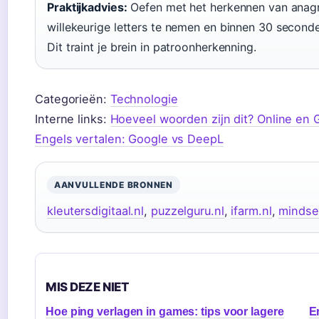
Praktijkadvies:
Oefen met het herkennen van anagr
willekeurige letters te nemen en binnen 30 second
Dit traint je brein in patroonherkenning.
Categorieën:
Technologie
Interne links:
Hoeveel woorden zijn dit? Online en 
Engels vertalen: Google vs DeepL
AANVULLENDE BRONNEN
kleutersdigitaal.nl
,
puzzelguru.nl
,
ifarm.nl
,
mindse
MIS DEZE NIET
Hoe ping verlagen in games: tips voor lagere
E