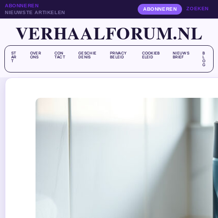
ABONNEREN
ZOEKEN
ABONNEREN
NIEUWSTE ARTIKELEN
VERHAALFORUM.NL
ST
OVER
CON
GESCHIE
PRIVACY
COOKIEB
NIEUWS
B
AR
ONS
TACT
DENIS
BELEID
ELEID
BRIEF
L
T
O
G