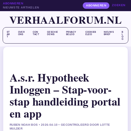
ABONNEREN
ZOEKEN
ABONNEREN
NIEUWSTE ARTIKELEN
VERHAALFORUM.NL
ST
OVER
CON
GESCHIE
PRIVACY
COOKIEB
NIEUWS
B
AR
ONS
TACT
DENIS
BELEID
ELEID
BRIEF
L
T
O
G
A.s.r. Hypotheek
Inloggen – Stap-voor-
stap handleiding portal
en app
RUBEN NOAH BOS • 2026-04-10 • GECONTROLEERD DOOR LOTTE
MULDER