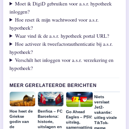
Moet ik DigiD gebruiken voor a.s.r. hypotheek
inloggen?
Hoe reset ik mijn wachtwoord voor a.s.r.
hypotheek?
Waar vind ik de a.s.r. hypotheek portal URL?
Hoe activeer ik tweefactorauthenticatie bij a.s.r.
hypotheek?
Verschilt het inloggen voor a.s.r. verzekering en
hypotheek?
MEER GERELATEERDE BERICHTEN
Niets
verslaat
Jet2-
Hoe heet de
Benfica – FC
Go Ahead
vakantie:
Griekse
Barcelona:
Eagles – PSV:
uitleg virale
godin van
historie,
uitslag,
TikTok-
de
uitslagen en
samenvatting
meme