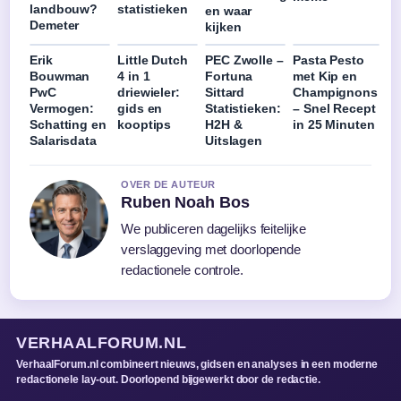
landbouw?
statistieken
en waar
Demeter
kijken
Erik
Little Dutch
PEC Zwolle –
Pasta Pesto
Bouwman
4 in 1
Fortuna
met Kip en
PwC
driewieler:
Sittard
Champignons
Vermogen:
gids en
Statistieken:
– Snel Recept
Schatting en
kooptips
H2H &
in 25 Minuten
Salarisdata
Uitslagen
OVER DE AUTEUR
Ruben Noah Bos
We publiceren dagelijks feitelijke
verslaggeving met doorlopende
redactionele controle.
VERHAALFORUM.NL
VerhaalForum.nl combineert nieuws, gidsen en analyses in een moderne
redactionele lay-out. Doorlopend bijgewerkt door de redactie.