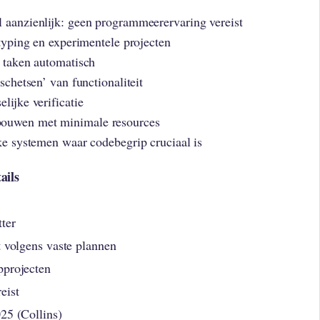
l aanzienlijk: geen programmeerervaring vereist
otyping en experimentele projecten
e taken automatisch
schetsen’ van functionaliteit
lijke verificatie
bouwen met minimale resources
eke systemen waar codebegrip cruciaal is
ails
ter
t volgens vaste plannen
pprojecten
eist
25 (Collins)