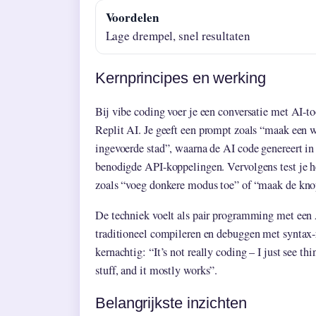
Voordelen
Lage drempel, snel resultaten
Kernprincipes en werking
Bij vibe coding voer je een conversatie met AI-
Replit AI. Je geeft een prompt zoals “maak een 
ingevoerde stad”, waarna de AI code genereert 
benodigde API-koppelingen. Vervolgens test je het
zoals “voeg donkere modus toe” of “maak de knop
De techniek voelt als pair programming met een AI
traditioneel compileren en debuggen met syntax-
kernachtig: “It’s not really coding – I just see thi
stuff, and it mostly works”.
Belangrijkste inzichten