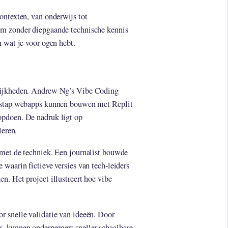
ontexten, van onderwijs tot
om zonder diepgaande technische kennis
n wat je voor ogen hebt.
elijkheden. Andrew Ng’s Vibe Coding
r stap webapps kunnen bouwen met Replit
opdoen. De nadruk ligt op
leren.
 met de techniek. Een journalist bouwde
waarin fictieve versies van tech-leiders
n. Het project illustreert hoe vibe
r snelle validatie van ideeën. Door
, kunnen ondernemers sneller schaalbare