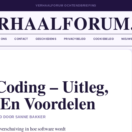
VERHAALFORUM OCHTENDBRIEFING
RHAALFORUM
 ONS
CONTACT
GESCHIEDENIS
PRIVACYBELEID
COOKIEBELEID
NIEUWS
Coding – Uitleg,
 En Voordelen
ERD DOOR SANNE BAKKER
verschuiving in hoe software wordt