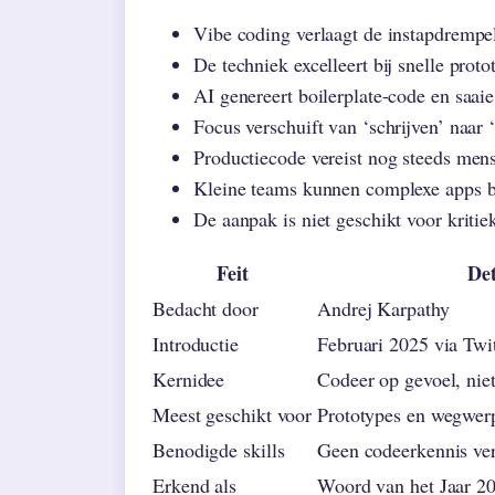
Vibe coding verlaagt de instapdrempe
De techniek excelleert bij snelle prot
AI genereert boilerplate-code en saai
Focus verschuift van ‘schrijven’ naar ‘
Productiecode vereist nog steeds mense
Kleine teams kunnen complexe apps 
De aanpak is niet geschikt voor kriti
Feit
Det
Bedacht door
Andrej Karpathy
Introductie
Februari 2025 via Twit
Kernidee
Codeer op gevoel, nie
Meest geschikt voor
Prototypes en wegwer
Benodigde skills
Geen codeerkennis ver
Erkend als
Woord van het Jaar 20