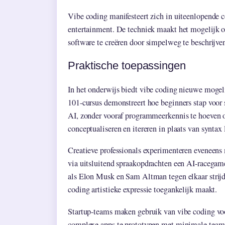
Vibe coding manifesteert zich in uiteenlopende c
entertainment. De techniek maakt het mogelijk 
software te creëren door simpelweg te beschrijve
Praktische toepassingen
In het onderwijs biedt vibe coding nieuwe mog
101-cursus demonstreert hoe beginners stap voo
AI, zonder vooraf programmeerkennis te hoeven 
conceptualiseren en itereren in plaats van syntax 
Creatieve professionals experimenteren eveneens
via uitsluitend spraakopdrachten een AI-racegame 
als Elon Musk en Sam Altman tegen elkaar strijde
coding artistieke expressie toegankelijk maakt.
Startup-teams maken gebruik van vibe coding voo
complexe apps te prototypen met minimale teams