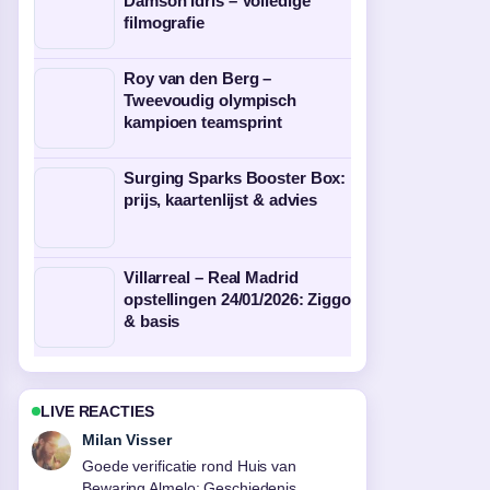
Damson Idris – Volledige
filmografie
Roy van den Berg –
Tweevoudig olympisch
kampioen teamsprint
Surging Sparks Booster Box:
prijs, kaartenlijst & advies
Villarreal – Real Madrid
opstellingen 24/01/2026: Ziggo
& basis
LIVE REACTIES
Nina Meijer
Sterke duiding rond Wat helpt tegen
migraine? Tips, triggers en.... Dit is de