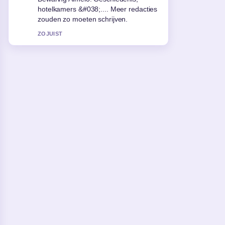
duidelijkste samenvatting die ik
vandaag heb gezien.
3 MIN GELEDEN