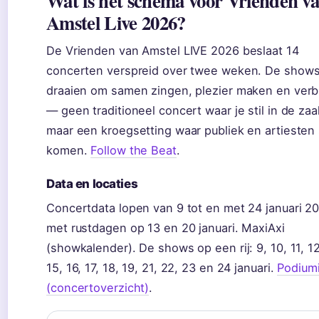
Wat is het schema voor Vrienden v
Amstel Live 2026?
De Vrienden van Amstel LIVE 2026 beslaat 14
concerten verspreid over twee weken. De show
draaien om samen zingen, plezier maken en ver
— geen traditioneel concert waar je stil in de zaal
maar een kroegsetting waar publiek en artieste
komen.
Follow the Beat
.
Data en locaties
Concertdata lopen van 9 tot en met 24 januari 20
met rustdagen op 13 en 20 januari. MaxiAxi
(showkalender). De shows op een rij: 9, 10, 11, 12
15, 16, 17, 18, 19, 21, 22, 23 en 24 januari.
Podium
(concertoverzicht)
.