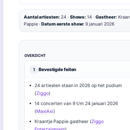
Aantal artiesten:
24 ·
Shows:
14 ·
Gastheer:
Kraan
Pappie ·
Datum eerste show:
9 januari 2026
OVERZICHT
Bevestigde feiten
1
24 artiesten staan in 2026 op het podium
(
Ziggo
)
14 concerten van 9 t/m 24 januari 2026
(
MaxiAxi
)
Kraantje Pappie gastheer (
Ziggo
Entertainment
)