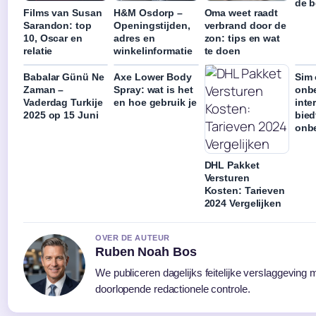
de b
Films van Susan
H&M Osdorp –
Oma weet raadt
Sarandon: top
Openingstijden,
verbrand door de
10, Oscar en
adres en
zon: tips en wat
relatie
winkelinformatie
te doen
Babalar Günü Ne
Axe Lower Body
Sim 
Zaman –
Spray: wat is het
onb
Vaderdag Turkije
en hoe gebruik je
inte
2025 op 15 Juni
bied
onb
DHL Pakket
Versturen
Kosten: Tarieven
2024 Vergelijken
OVER DE AUTEUR
Ruben Noah Bos
We publiceren dagelijks feitelijke verslaggeving 
doorlopende redactionele controle.