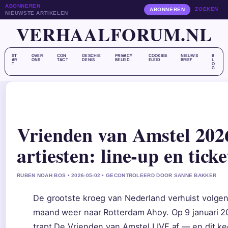
ABONNEREN
ZOEKEN
ABONNEREN
NIEUWSTE ARTIKELEN
VERHAALFORUM.NL
ST
OVER
CON
GESCHIE
PRIVACY
COOKIEB
NIEUWS
B
AR
ONS
TACT
DENIS
BELEID
ELEID
BRIEF
L
T
O
G
Vrienden van Amstel 202
artiesten: line-up en ticke
RUBEN NOAH BOS • 2026-05-02 • GECONTROLEERD DOOR SANNE BAKKER
De grootste kroeg van Nederland verhuist volge
maand weer naar Rotterdam Ahoy. Op 9 januari 
trapt De Vrienden van Amstel LIVE af — en dit ke