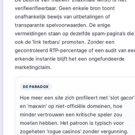
verifieerifieerbaar. Geen enkele bron toont
onafhankelijk bewijs van uitbetalingen of
transparante spelvoorwaarden. De enige
vermeldingen staan op dezelfde spam-pagina’s die
ook de ‘link terbaru’ promoten. Zonder een
gecontroleerd RTP-percentage of een audit van ee
erkende instantie blijft het een ongefundeerde
marketingclaim.
DE PARADOX
Hoe meer een site zich profileert met ‘slot gacor’
en ‘maxwin’ op niet-officiële domeinen, hoe
minder vertrouwen een kritische speler zou
moeten hebben. Het patroon is typisch voor
zogeheten ‘rogue casinos’ zonder vergunning.