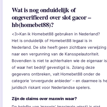
Wat is nog onduidelijk of
ongeverifieerd over slot gacor –
hb(homebet88)?
<3>Kan ik Homebet88 gebruiken in Nederland?
Het is onduidelijk of Homebet88 legaal is in
Nederland. De site heeft geen zichtbare verwijzing
naar een vergunning van de Kansspelautoriteit.
Bovendien is niet te achterhalen wie de eigenaar is
of waar het bedrijf gevestigd is. Zolang deze
gegevens ontbreken, valt Homebet88 onder de
categorie ‘onvergunde anbieder’ – en daarmee is h
juridisch riskant voor Nederlandse spelers.
Zijn de claims over maxwin waar?
De belofte van ‘maxwin’ (maximale winst) is niet