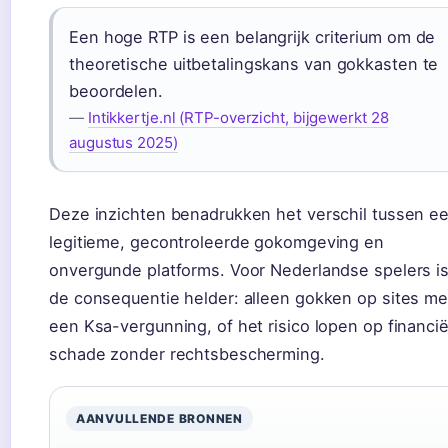
Een hoge RTP is een belangrijk criterium om de
theoretische uitbetalingskans van gokkasten te
beoordelen.
—
Intikkertje.nl (RTP-overzicht, bijgewerkt 28
augustus 2025)
Deze inzichten benadrukken het verschil tussen e
legitieme, gecontroleerde gokomgeving en
onvergunde platforms. Voor Nederlandse spelers i
de consequentie helder: alleen gokken op sites me
een Ksa-vergunning, of het risico lopen op financië
schade zonder rechtsbescherming.
AANVULLENDE BRONNEN