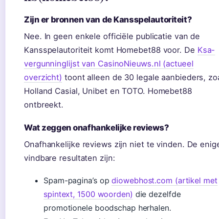
Zijn er bronnen van de Kansspelautoriteit?
Nee. In geen enkele officiële publicatie van de
Kansspelautoriteit komt Homebet88 voor. De
Ksa-
vergunninglijst van CasinoNieuws.nl (actueel
overzicht)
toont alleen de 30 legale aanbieders, zo
Holland Casial, Unibet en TOTO. Homebet88
ontbreekt.
Wat zeggen onafhankelijke reviews?
Onafhankelijke reviews zijn niet te vinden. De enig
vindbare resultaten zijn:
Spam-pagina’s op
diowebhost.com (artikel met
spintext, 1500 woorden)
die dezelfde
promotionele boodschap herhalen.