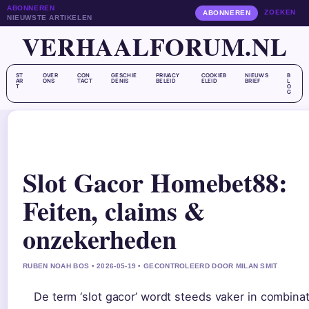
ABONNEREN
ZOEKEN
ABONNEREN
NIEUWSTE ARTIKELEN
VERHAALFORUM.NL
ST
OVER
CON
GESCHIE
PRIVACY
COOKIEB
NIEUWS
B
AR
ONS
TACT
DENIS
BELEID
ELEID
BRIEF
L
T
O
G
Slot Gacor Homebet88:
Feiten, claims &
onzekerheden
RUBEN NOAH BOS • 2026-05-19 • GECONTROLEERD DOOR MILAN SMIT
De term ‘slot gacor’ wordt steeds vaker in combinat