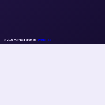
© 2026 VerhaalForum.nl ·
WorldRSS