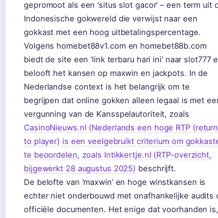
gepromoot als een ‘situs slot gacor’ – een term uit 
Indonesische gokwereld die verwijst naar een
gokkast met een hoog uitbetalingspercentage.
Volgens homebet88v1.com en homebet88b.com
biedt de site een ‘link terbaru hari ini’ naar slot777 
belooft het kansen op maxwin en jackpots. In de
Nederlandse context is het belangrijk om te
begrijpen dat online gokken alleen legaal is met ee
vergunning van de Kansspelautoriteit, zoals
CasinoNieuws.nl (Nederlands een hoge RTP (retur
to player) is een veelgebruikt criterium om gokkast
te beoordelen, zoals
Intikkertje.nl (RTP-overzicht,
bijgewerkt 28 augustus 2025)
beschrijft.
De belofte van ‘maxwin’ en hoge winstkansen is
echter niet onderbouwd met onafhankelijke audits 
officiële documenten. Het enige dat voorhanden is