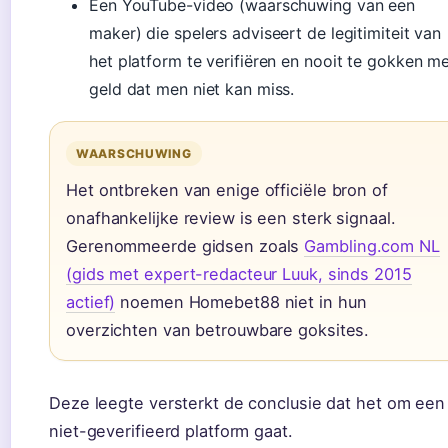
Een YouTube-video (waarschuwing van een
maker) die spelers adviseert de legitimiteit van
het platform te verifiëren en nooit te gokken m
geld dat men niet kan miss.
WAARSCHUWING
Het ontbreken van enige officiële bron of
onafhankelijke review is een sterk signaal.
Gerenommeerde gidsen zoals
Gambling.com NL
(gids met expert-redacteur Luuk, sinds 2015
actief)
noemen Homebet88 niet in hun
overzichten van betrouwbare goksites.
Deze leegte versterkt de conclusie dat het om een
niet-geverifieerd platform gaat.