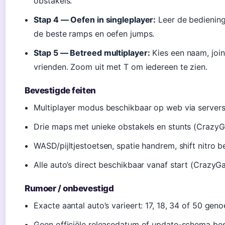
obstakels.
Stap 4 — Oefen in singleplayer:
Leer de bediening:
de beste ramps en oefen jumps.
Stap 5 — Betreed multiplayer:
Kies een naam, join
vrienden. Zoom uit met T om iedereen te zien.
Bevestigde feiten
Multiplayer modus beschikbaar op web via servers 
Drie maps met unieke obstakels en stunts (Crazy
WASD/pijltjestoetsen, spatie handrem, shift nitro 
Alle auto’s direct beschikbaar vanaf start (Crazy
Rumoer / onbevestigd
Exacte aantal auto’s varieert: 17, 18, 34 of 50 ge
Geen officiële releasedatum of update-schema be