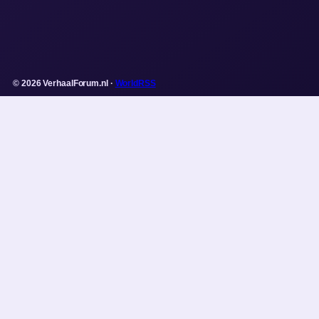
© 2026 VerhaalForum.nl ·
WorldRSS