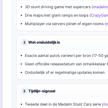
3D stunt driving game met supercars (
madalins
Drie maps met giant ramps en loops (
CrazyGa
Multiplayer via servers joinen of eigen rooms (
m
Wat onduidelijk is
2
Exacte aantal auto’s varieert per bron (17-50 
Geen officiële releasedatum van ontwikkelaar
Onduidelijk of er regelmatige updates komen
Tijdlijn-signaal
3
Tweede deel in de Madalin Stunt Cars serie (
ma