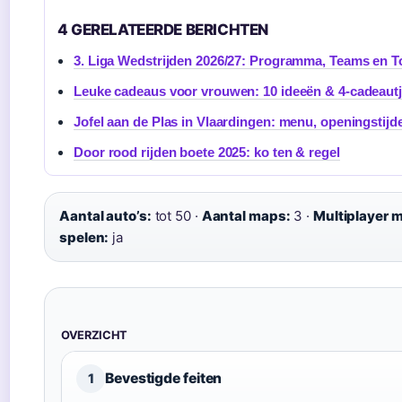
4 GERELATEERDE BERICHTEN
3. Liga Wedstrijden 2026/27: Programma, Teams en T
Leuke cadeaus voor vrouwen: 10 ideeën & 4-cadeautj
Jofel aan de Plas in Vlaardingen: menu, openingstijd
Door rood rijden boete 2025: ko ten & regel
Aantal auto’s:
tot 50 ·
Aantal maps:
3 ·
Multiplayer 
spelen:
ja
OVERZICHT
Bevestigde feiten
1