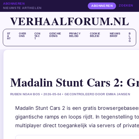
ABONNEREN
ZOEKEN
ABONNEREN
NIEUWSTE ARTIKELEN
VERHAALFORUM.NL
ST
OVER
CON
GESCHIE
PRIVACY
COOKIE
NIEUWS
B
A
ONS
TAC
DENIS
BELEID
BELEID
BRIEF
L
RT
T
O
G
Madalin Stunt Cars 2: Gr
RUBEN NOAH BOS • 2026-05-04 • GECONTROLEERD DOOR EMMA JANSEN
Madalin Stunt Cars 2 is een gratis browsergebasee
gigantische ramps en loops rijdt. In tegenstelling 
multiplayer direct toegankelijk via servers of privat