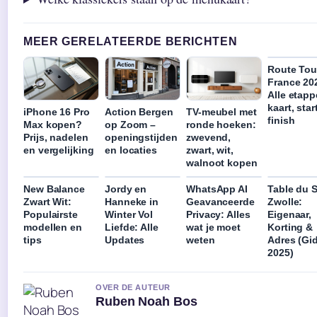
MEER GERELATEERDE BERICHTEN
Route Tou
France 20
Alle etapp
kaart, star
iPhone 16 Pro
Action Bergen
TV-meubel met
finish
Max kopen?
op Zoom –
ronde hoeken:
Prijs, nadelen
openingstijden
zwevend,
en vergelijking
en locaties
zwart, wit,
walnoot kopen
New Balance
Jordy en
WhatsApp AI
Table du 
Zwart Wit:
Hanneke in
Geavanceerde
Zwolle:
Populairste
Winter Vol
Privacy: Alles
Eigenaar,
modellen en
Liefde: Alle
wat je moet
Korting &
tips
Updates
weten
Adres (Gi
2025)
OVER DE AUTEUR
Ruben Noah Bos