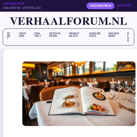
ABONNEREN
ZOEKEN
ABONNEREN
NIEUWSTE ARTIKELEN
VERHAALFORUM.NL
ST
OVER
CON
GESCHIE
PRIVACY
COOKIEB
NIEUWS
B
AR
ONS
TACT
DENIS
BELEID
ELEID
BRIEF
L
T
O
G