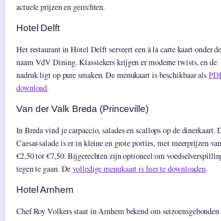
actuele prijzen en gerechten.
Hotel Delft
Het restaurant in Hotel Delft serveert een à la carte kaart onder d
naam VdV Dining. Klassiekers krijgen er moderne twists, en de
nadruk ligt op pure smaken. De menukaart is beschikbaar als
PD
download
.
Van der Valk Breda (Princeville)
In Breda vind je carpaccio, salades en scallops op de dinerkaart. 
Caesar-salade is er in kleine en grote porties, met meerprijzen va
€2,50 tot €7,50. Bijgerechten zijn optioneel om voedselverspillin
tegen te gaan. De
volledige menukaart is hier te downloaden
.
Hotel Arnhem
Chef Roy Volkers staat in Arnhem bekend om seizoensgebonden