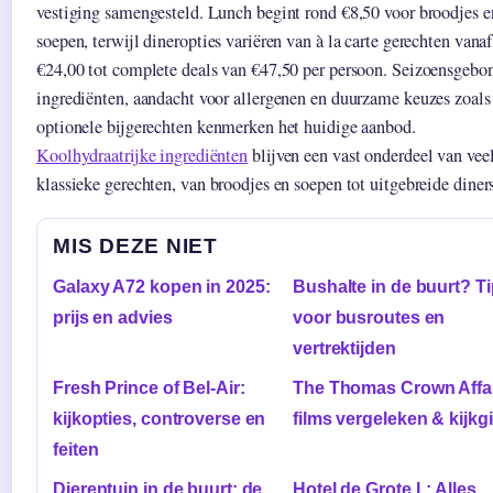
vestiging samengesteld. Lunch begint rond €8,50 voor broodjes e
soepen, terwijl dineropties variëren van à la carte gerechten vanaf
€24,00 tot complete deals van €47,50 per persoon. Seizoensgebo
ingrediënten, aandacht voor allergenen en duurzame keuzes zoals
optionele bijgerechten kenmerken het huidige aanbod.
Koolhydraatrijke ingrediënten
blijven een vast onderdeel van vee
klassieke gerechten, van broodjes en soepen tot uitgebreide diner
MIS DEZE NIET
Galaxy A72 kopen in 2025:
Bushalte in de buurt? T
prijs en advies
voor busroutes en
vertrektijden
Fresh Prince of Bel-Air:
The Thomas Crown Affai
kijkopties, controverse en
films vergeleken & kijkg
feiten
Dierentuin in de buurt: de
Hotel de Grote L: Alles