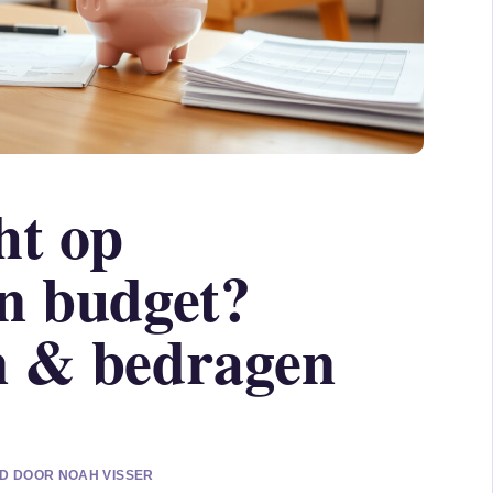
ht op
n budget?
 & bedragen
RD DOOR NOAH VISSER