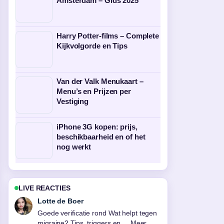
Amsterdam – Gids 2025
Harry Potter-films – Complete
Kijkvolgorde en Tips
Van der Valk Menukaart –
Menu’s en Prijzen per
Vestiging
iPhone 3G kopen: prijs,
beschikbaarheid en of het
nog werkt
LIVE REACTIES
Ruben Bos
Sterke duiding rond One-Punch Man
Manga: Complete Gids (2025). Dit is de