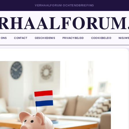
VERHAALFORUM OCHTENDBRIEFING
RHAALFORUM
 ONS
CONTACT
GESCHIEDENIS
PRIVACYBELEID
COOKIEBELEID
NIEUWS