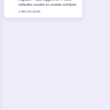
duidelijkste samenvatting die ik
vandaag heb gezien.
6 MIN GELEDEN