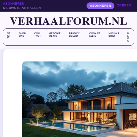
ABONNEREN
ZOEKEN
ABONNEREN
NIEUWSTE ARTIKELEN
VERHAALFORUM.NL
ST
OVER
CON
GESCHIE
PRIVACY
COOKIEB
NIEUWS
B
AR
ONS
TACT
DENIS
BELEID
ELEID
BRIEF
L
T
O
G