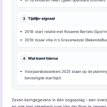
Of hij kinderen heeft (geen openbare bronnen)
Tijdlijn-signaal
3
2018: start relatie met Roxanne Bertels (Sportn
2019: bouw villa in ’s Gravenwezel (BekendeBu
Wat komt hierna
4
Voorjaarsklassiekers 2025 staan op de plannin
bevestigde startlijst)
Zeven kerngegevens in één oogopslag – een overzi
en niet met zekerheid over Van der Poel te zeggen 