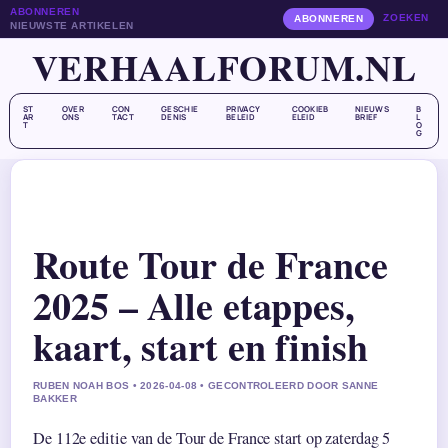
ABONNEREN
ZOEKEN
ABONNEREN
NIEUWSTE ARTIKELEN
VERHAALFORUM.NL
ST
OVER
CON
GESCHIE
PRIVACY
COOKIEB
NIEUWS
B
AR
ONS
TACT
DENIS
BELEID
ELEID
BRIEF
L
T
O
G
Route Tour de France
2025 – Alle etappes,
kaart, start en finish
RUBEN NOAH BOS • 2026-04-08 • GECONTROLEERD DOOR SANNE
BAKKER
De 112e editie van de Tour de France start op zaterdag 5