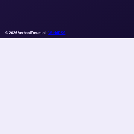
© 2026 VerhaalForum.nl ·
WorldRSS