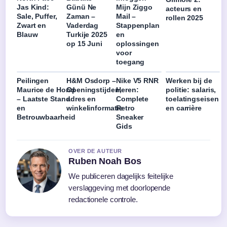
Jas Kind:
Günü Ne
Mijn Ziggo
acteurs en
Sale, Puffer,
Zaman –
Mail –
rollen 2025
Zwart en
Vaderdag
Stappenplan
Blauw
Turkije 2025
en
op 15 Juni
oplossingen
voor
toegang
Peilingen
H&M Osdorp –
Nike V5 RNR
Werken bij de
Maurice de Hond
Openingstijden,
Heren:
politie: salaris,
– Laatste Stand
adres en
Complete
toelatingseisen
en
winkelinformatie
Retro
en carrière
Betrouwbaarheid
Sneaker
Gids
OVER DE AUTEUR
Ruben Noah Bos
We publiceren dagelijks feitelijke
verslaggeving met doorlopende
redactionele controle.