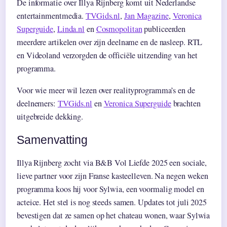
De informatie over Illya Rijnberg komt uit Nederlandse
entertainmentmedia.
TVGids.nl
,
Jan Magazine
,
Veronica
Superguide
,
Linda.nl
en
Cosmopolitan
publiceerden
meerdere artikelen over zijn deelname en de nasleep. RTL
en Videoland verzorgden de officiële uitzending van het
programma.
Voor wie meer wil lezen over realityprogramma’s en de
deelnemers:
TVGids.nl
en
Veronica Superguide
brachten
uitgebreide dekking.
Samenvatting
Illya Rijnberg zocht via B&B Vol Liefde 2025 een sociale,
lieve partner voor zijn Franse kasteelleven. Na negen weken
programma koos hij voor Sylwia, een voormalig model en
acteice. Het stel is nog steeds samen. Updates tot juli 2025
bevestigen dat ze samen op het chateau wonen, waar Sylwia