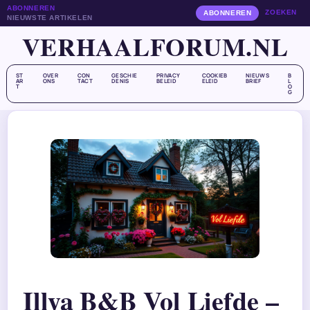
ABONNEREN
ZOEKEN
ABONNEREN
NIEUWSTE ARTIKELEN
VERHAALFORUM.NL
ST
OVER
CON
GESCHIE
PRIVACY
COOKIEB
NIEUWS
B
AR
ONS
TACT
DENIS
BELEID
ELEID
BRIEF
L
T
O
G
Illya B&B Vol Liefde –