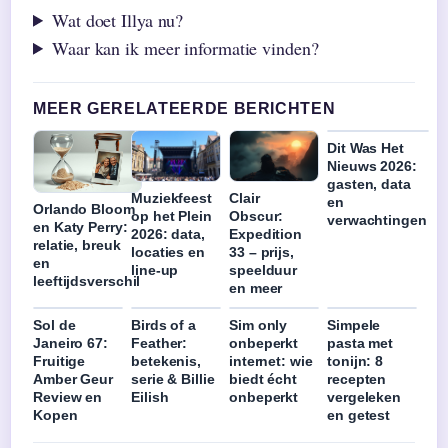
Wat doet Illya nu?
Waar kan ik meer informatie vinden?
MEER GERELATEERDE BERICHTEN
Dit Was Het
Nieuws 2026:
gasten, data
Muziekfeest
Clair
en
Orlando Bloom
op het Plein
Obscur:
verwachtingen
en Katy Perry:
2026: data,
Expedition
relatie, breuk
locaties en
33 – prijs,
en
line-up
speelduur
leeftijdsverschil
en meer
Sol de
Birds of a
Sim only
Simpele
Janeiro 67:
Feather:
onbeperkt
pasta met
Fruitige
betekenis,
internet: wie
tonijn: 8
Amber Geur
serie & Billie
biedt écht
recepten
Review en
Eilish
onbeperkt
vergeleken
Kopen
en getest