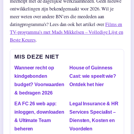
meehelpt met de dagelijkse werkzaamheden. Geen nieuwe
ontwikkelingen zijn bekendgemaakt voor 2026. Wil je
meer weten over andere BN’ers die meededen aan
datingprogramma’s? Lees dan ook het artikel over
Films en
TV-programma’s met Mads Mikkelsen – Volledige Lijst en
Beste Keuzes
.
MIS DEZE NIET
Wanneer recht op
House of Guinness
kindgebonden
Cast: wie speelt wie?
budget? Voorwaarden
Ontdek het hier
& bedragen 2026
EA FC 26 web app:
Legal Insurance & HR
inloggen, downloaden
Services Specialist –
& Ultimate Team
Diensten, Kosten en
beheren
Voordelen