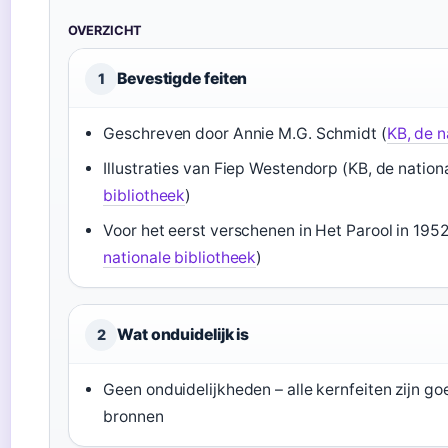
OVERZICHT
Bevestigde feiten
1
Geschreven door Annie M.G. Schmidt (
KB, de n
Illustraties van Fiep Westendorp (KB, de nationa
bibliotheek
)
Voor het eerst verschenen in Het Parool in 1952 
nationale bibliotheek
)
Wat onduidelijk is
2
Geen onduidelijkheden – alle kernfeiten zijn
bronnen