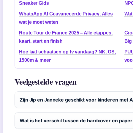
Sneaker Gids
NPO
WhatsApp AI Geavanceerde Privacy: Alles
Wat
wat je moet weten
Route Tour de France 2025 – Alle etappes,
Gro
kaart, start en finish
Big
Hoe laat schaatsen op tv vandaag? NK, OS,
PUU
1500m & meer
voo
Veelgestelde vragen
Zijn Jip en Janneke geschikt voor kinderen met
Wat is het verschil tussen de hardcover en pape