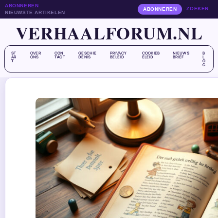
ABONNEREN
ZOEKEN
ABONNEREN
NIEUWSTE ARTIKELEN
VERHAALFORUM.NL
ST
OVER
CON
GESCHIE
PRIVACY
COOKIEB
NIEUWS
B
AR
ONS
TACT
DENIS
BELEID
ELEID
BRIEF
L
T
O
G