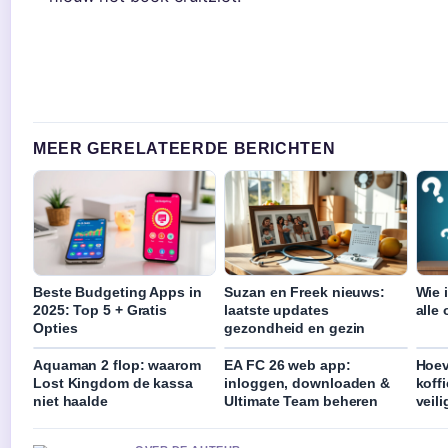
MEER GERELATEERDE BERICHTEN
Beste Budgeting Apps in
Suzan en Freek nieuws:
Wie 
2025: Top 5 + Gratis
laatste updates
alle 
Opties
gezondheid en gezin
Aquaman 2 flop: waarom
EA FC 26 web app:
Hoeve
Lost Kingdom de kassa
inloggen, downloaden &
koffi
niet haalde
Ultimate Team beheren
veil